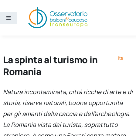
Salta
al
contenuto
Toggle
Navigation
Aree
Temi
La spinta al turismo in
Ita
Romania
Ricerca e divulgazione
Natura incontaminata, città ricche di arte e di
Sezioni
storia, riserve naturali, buone opportunità
per gli amanti della caccia e dell’archeologia.
Chi siamo
La Romania vista dal turista, soprattutto
Cerca
straniero, è come una Ferrari senza motore.