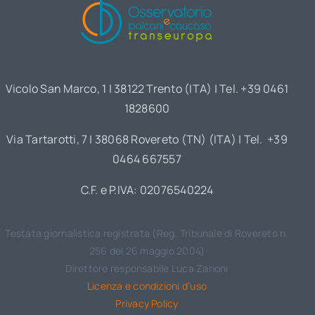
Vicolo San Marco, 1 | 38122 Trento (ITA) | Tel. +39 0461
1828600
Via Tartarotti, 7 | 38068 Rovereto (TN) (ITA) | Tel. +39
0464 667557
C.F. e P.IVA: 02076540224
Testata giornalistica registrata (Reg. Tribunale di Rovereto n.
256 del 26 maggio 2004)
Direttore responsabile Luca Zanoni
Licenza e condizioni d’uso
Privacy Policy