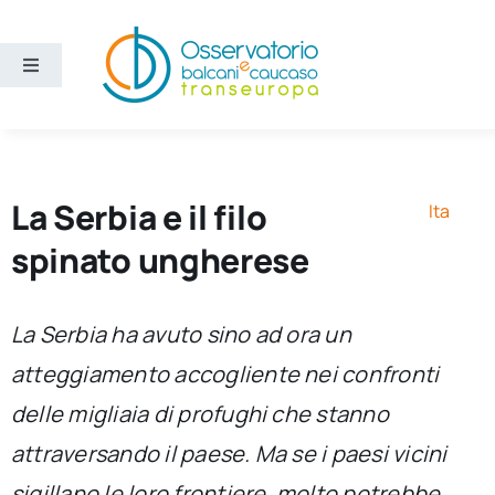
Salta
al
contenuto
Toggle
Navigation
Aree
Temi
La Serbia e il filo
Ita
spinato ungherese
Ricerca e divulgazione
La Serbia ha avuto sino ad ora un
Sezioni
atteggiamento accogliente nei confronti
delle migliaia di profughi che stanno
Chi siamo
attraversando il paese. Ma se i paesi vicini
Cerca
sigillano le loro frontiere, molto potrebbe