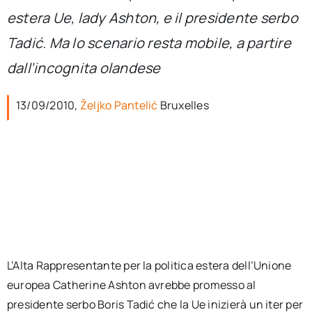
per:
estera Ue, lady Ashton, e il presidente serbo
Tadić. Ma lo scenario resta mobile, a partire
Newsletter
dall’incognita olandese
Ita
13/09/2010,
Željko Pantelić
Bruxelles
L’Alta Rappresentante per la politica estera dell’Unione
europea Catherine Ashton avrebbe promesso al
presidente serbo Boris Tadić che la Ue inizierà un iter per