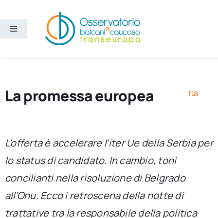
Salta
al
contenuto
Toggle
Navigation
Aree
Temi
La promessa europea
Ita
Ricerca e divulgazione
L’offerta è accelerare l’iter Ue della Serbia per
Sezioni
lo status di candidato. In cambio, toni
concilianti nella risoluzione di Belgrado
Chi siamo
all’Onu. Ecco i retroscena della notte di
Cerca
trattative tra la responsabile della politica