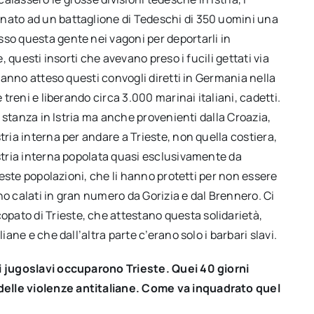
gnato ad un battaglione di Tedeschi di 350 uomini una
sso questa gente nei vagoni per deportarli in
e, questi insorti che avevano preso i fucili gettati via
 hanno atteso questi convogli diretti in Germania nella
 treni e liberando circa 3.000 marinai italiani, cadetti.
di stanza in Istria ma anche provenienti dalla Croazia,
tria interna per andare a Trieste, non quella costiera,
Istria interna popolata quasi esclusivamente da
queste popolazioni, che li hanno protetti per non essere
no calati in gran numero da Gorizia e dal Brennero. Ci
pato di Trieste, che attestano questa solidarietà,
iane e che dall’altra parte c’erano solo i barbari slavi.
ni jugoslavi occuparono Trieste. Quei 40 giorni
delle violenze antitaliane. Come va inquadrato quel