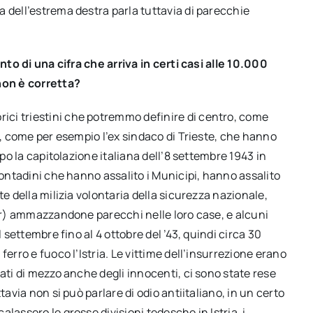
 dell’estrema destra parla tuttavia di parecchie
unto di una cifra che arriva in certi casi alle 10.000
non è corretta?
ici triestini che potremmo definire di centro, come
i, come per esempio l’ex sindaco di Trieste, che hanno
opo la capitolazione italiana dell’8 settembre 1943 in
contadini che hanno assalito i Municipi, hanno assalito
te della milizia volontaria della sicurezza nazionale,
ndr) ammazzandone parecchi nelle loro case, e alcuni
 settembre fino al 4 ottobre del ’43, quindi circa 30
erro e fuoco l’Istria. Le vittime dell’insurrezione erano
ati di mezzo anche degli innocenti, ci sono state rese
tavia non si può parlare di odio antiitaliano, in un certo
lassero le grosse divisioni tedesche in Istria, i