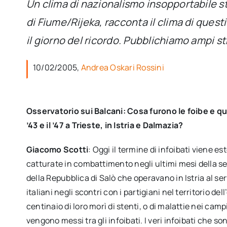
Un clima di nazionalismo insopportabile sta
di Fiume/Rijeka, racconta il clima di questi g
il giorno del ricordo. Pubblichiamo ampi st
10/02/2005,
Andrea Oskari Rossini
Osservatorio sui Balcani: Cosa furono le foibe e qu
’43 e il ’47 a Trieste, in Istria e Dalmazia?
Giacomo Scotti
: Oggi il termine di infoibati viene e
catturate in combattimento negli ultimi mesi della s
della Repubblica di Salò che operavano in Istria al serv
italiani negli scontri con i partigiani nel territorio d
centinaio di loro morì di stenti, o di malattie nei camp
vengono messi tra gli infoibati. I veri infoibati che sono