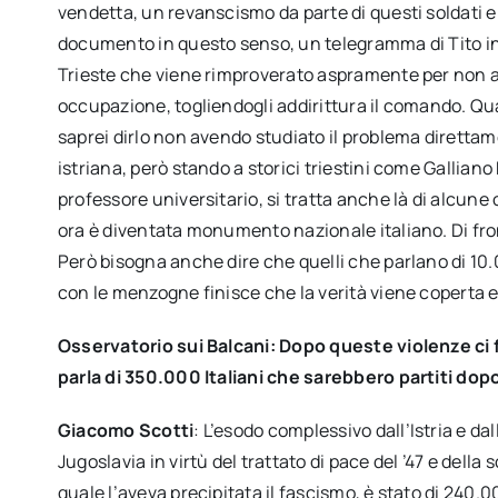
vendetta, un revanscismo da parte di questi soldati 
documento in questo senso, un telegramma di Tito in
Trieste che viene rimproverato aspramente per non a
occupazione, togliendogli addirittura il comando. Quan
saprei dirlo non avendo studiato il problema direttame
istriana, però stando a storici triestini come Gallian
professore universitario, si tratta anche là di alcune 
ora è diventata monumento nazionale italiano. Di fro
Però bisogna anche dire che quelli che parlano di 10.
con le menzogne finisce che la verità viene coperta e
Osservatorio sui Balcani: Dopo queste violenze ci f
parla di 350.000 Italiani che sarebbero partiti dopo il
Giacomo Scotti
: L’esodo complessivo dall’Istria e da
Jugoslavia in virtù del trattato di pace del ’47 e della 
quale l’aveva precipitata il fascismo, è stato di 240.00