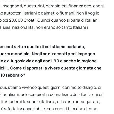
, insegnanti, questurini, carabinieri, finanza ecc. che si
o autoctoni istriani o dalmati o fiumani. Non li voglio
poi 20.000 Croati. Quindi quando si parla di Italiani
lsiasi nazionalità, non erano soltanto Italiani i
o contrario a quello di cui stiamo parlando,
uerra mondiale. Negli anni recenti per l’impegno
in ex Jugoslavia degli anni ’90 e anche in ragione
fficili… Come ti appresti a vivere questa giornata che
l 10 febbraio?
iani qui, stiamo vivendo questi giorni con molto disagio, ci
ionalismi, ad esempio il nazionalismo dei dieci anni di
i chiuderci le scuole italiane, ci hanno perseguitato,
n’euforia insopportabile, con questi film che dicono