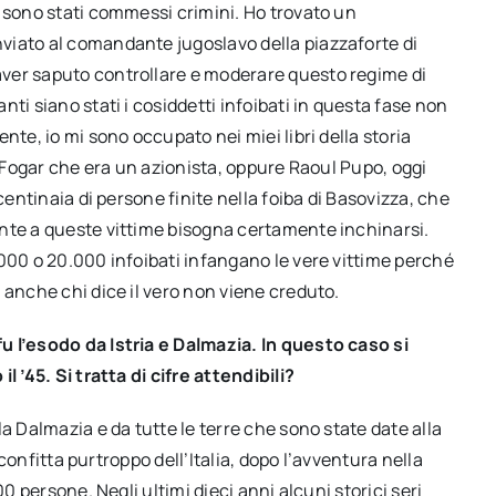
e sono stati commessi crimini. Ho trovato un
viato al comandante jugoslavo della piazzaforte di
ver saputo controllare e moderare questo regime di
ti siano stati i cosiddetti infoibati in questa fase non
nte, io mi sono occupato nei miei libri della storia
o Fogar che era un azionista, oppure Raoul Pupo, oggi
centinaia di persone finite nella foiba di Basovizza, che
nte a queste vittime bisogna certamente inchinarsi.
000 o 20.000 infoibati infangano le vere vittime perché
 anche chi dice il vero non viene creduto.
u l’esodo da Istria e Dalmazia. In questo caso si
 ’45. Si tratta di cifre attendibili?
lla Dalmazia e da tutte le terre che sono state date alla
sconfitta purtroppo dell’Italia, dopo l’avventura nella
0 persone. Negli ultimi dieci anni alcuni storici seri