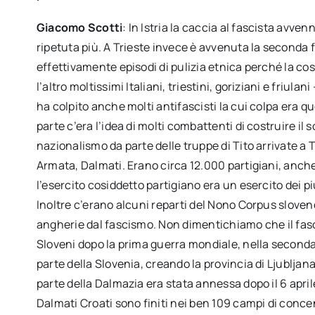
Giacomo Scotti
: In Istria la caccia al fascista avven
ripetuta più. A Trieste invece è avvenuta la seconda f
effettivamente episodi di pulizia etnica perché la co
l’altro moltissimi Italiani, triestini, goriziani e friulan
ha colpito anche molti antifascisti la cui colpa era qu
parte c’era l’idea di molti combattenti di costruire il
nazionalismo da parte delle truppe di Tito arrivate a 
Armata, Dalmati. Erano circa 12.000 partigiani, anche
l’esercito cosiddetto partigiano era un esercito dei 
Inoltre c’erano alcuni reparti del Nono Corpus slove
angherie dal fascismo. Non dimentichiamo che il fasc
Sloveni dopo la prima guerra mondiale, nella second
parte della Slovenia, creando la provincia di Ljubljana
parte della Dalmazia era stata annessa dopo il 6 aprile 
Dalmati Croati sono finiti nei ben 109 campi di concen