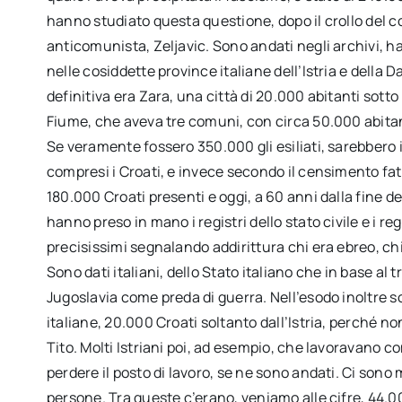
hanno studiato questa questione, dopo il crollo del c
anticomunista, Zeljavic. Sono andati negli archivi, ha
nelle cosiddette province italiane dell’Istria e della
definitiva era Zara, una città di 20.000 abitanti sotto 
Fiume, che aveva tre comuni, con circa 50.000 abitant
Se veramente fossero 350.000 gli esiliati, sarebbero 
compresi i Croati, e invece secondo il censimento fat
180.000 Croati presenti e oggi, a 60 anni dalla fine de
hanno preso in mano i registri dello stato civile e i reg
precisissimi segnalando addirittura chi era ebreo, chi
Sono dati italiani, dello Stato italiano che in base al tr
Jugoslavia come preda di guerra. Nell’esodo inoltre
italiane, 20.000 Croati soltanto dall’Istria, perché 
Tito. Molti Istriani poi, ad esempio, che lavoravano co
perdere il posto di lavoro, se ne sono andati. Ci sono 
persone. Tra queste c’erano, veniamo alle cifre, 44.00