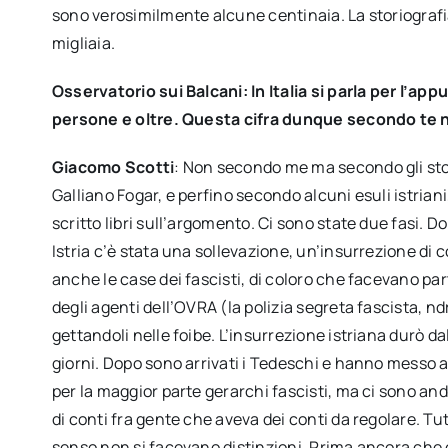
sono verosimilmente alcune centinaia. La storiografia
migliaia.
Osservatorio sui Balcani: In Italia si parla per l’app
persone e oltre. Questa cifra dunque secondo te 
Giacomo Scotti
: Non secondo me ma secondo gli stor
Galliano Fogar, e perfino secondo alcuni esuli istrian
scritto libri sull’argomento. Ci sono state due fasi. D
Istria c’è stata una sollevazione, un’insurrezione di 
anche le case dei fascisti, di coloro che facevano par
degli agenti dell’OVRA (la polizia segreta fascista, 
gettandoli nelle foibe. L’insurrezione istriana durò dal
giorni. Dopo sono arrivati i Tedeschi e hanno messo a f
per la maggior parte gerarchi fascisti, ma ci sono and
di conti fra gente che aveva dei conti da regolare. Tut
senso non si facevano distinzioni. Prima ancora che ca