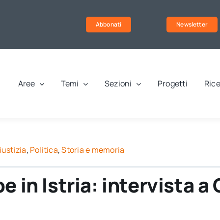
Abbonati
Newsletter
Aree
Temi
Sezioni
Progetti
Rice
iustizia
,
Politica
,
Storia e memoria
e in Istria: intervista 