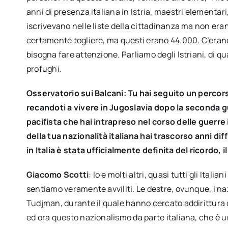
anni di presenza italiana in Istria, maestri elementari
iscrivevano nelle liste della cittadinanza ma non eran
certamente togliere, ma questi erano 44.000. C’erano 
bisogna fare attenzione. Parliamo degli Istriani, di qua
profughi.
Osservatorio sui Balcani: Tu hai seguito un percors
recandoti a vivere in Jugoslavia dopo la seconda g
pacifista che hai intrapreso nel corso delle guerre 
della tua nazionalità italiana hai trascorso anni di
in Italia è stata ufficialmente definita del ricordo, i
Giacomo Scotti
: Io e molti altri, quasi tutti gli Ital
sentiamo veramente avviliti. Le destre, ovunque, i naz
Tudjman, durante il quale hanno cercato addirittura d
ed ora questo nazionalismo da parte italiana, che è u