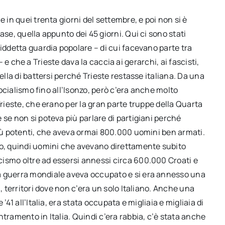
ne in quei trenta giorni del settembre, e poi non si è
ase, quella appunto dei 45 giorni. Qui ci sono stati
siddetta guardia popolare – di cui facevano parte tra
i – e che a Trieste dava la caccia ai gerarchi, ai fascisti,
ella di battersi perché Trieste restasse italiana. Da una
 socialismo fino all’Isonzo, però c’era anche molto
Trieste, che erano per la gran parte truppe della Quarta
 se non si poteva più parlare di partigiani perché
più potenti, che aveva ormai 800.000 uomini ben armati.
no, quindi uomini che avevano direttamente subito
ismo oltre ad essersi annessi circa 600.000 Croati e
a guerra mondiale aveva occupato e si era annesso una
, territori dove non c’era un solo Italiano. Anche una
’41 all’Italia, era stata occupata e migliaia e migliaia di
tramento in Italia. Quindi c’era rabbia, c’è stata anche