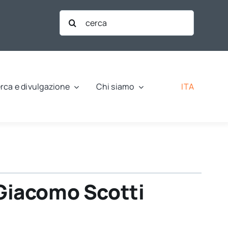
Cerca
per:
ITA
rca e divulgazione
Chi siamo
a Giacomo Scotti