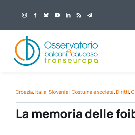
Salta
al
contenuto
Croazia
,
Italia
,
Slovenia
|
Costume e società
,
Diritti
,
G
La memoria delle foib