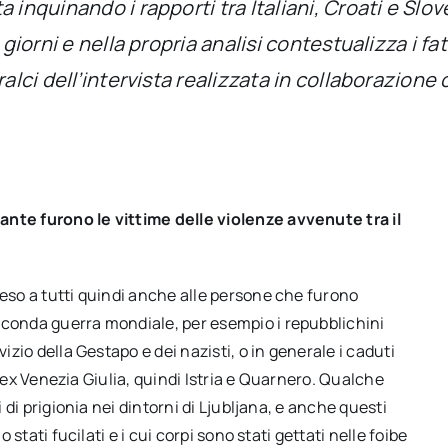
 inquinando i rapporti tra Italiani, Croati e Slov
iorni e nella propria analisi contestualizza i fatti
ralci dell’intervista realizzata in collaborazion
ante furono le vittime delle violenze avvenute tra il
steso a tutti quindi anche alle persone che furono
econda guerra mondiale, per esempio i repubblichini
izio della Gestapo e dei nazisti, o in generale i caduti
ell’ex Venezia Giulia, quindi Istria e Quarnero. Qualche
i di prigionia nei dintorni di Ljubljana, e anche questi
 stati fucilati e i cui corpi sono stati gettati nelle foibe