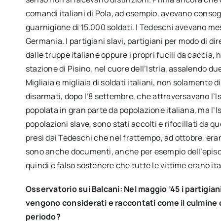
comandi italiani di Pola, ad esempio, avevano conse
guarnigione di 15.000 soldati. I Tedeschi avevano me
Germania. I partigiani slavi, partigiani per modo di dir
dalle truppe italiane oppure i propri fucili da caccia,
stazione di Pisino, nel cuore dell’Istria, assalendo due
Migliaia e migliaia di soldati italiani, non solamente 
disarmati, dopo l’8 settembre, che attraversavano l’Is
popolata in gran parte da popolazione italiana, ma l’
popolazioni slave, sono stati accolti e rifocillati da 
presi dai Tedeschi che nel frattempo, ad ottobre, era
sono anche documenti, anche per esempio dell’episco
quindi è falso sostenere che tutte le vittime erano ital
Osservatorio sui Balcani: Nel maggio ’45 i partigia
vengono considerati e raccontati come il culmine 
periodo?