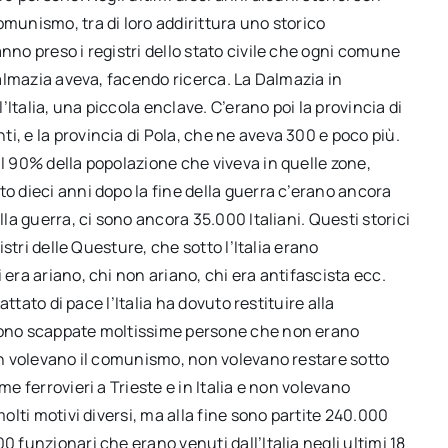
omunismo, tra di loro addirittura uno storico
nno preso i registri dello stato civile che ogni comune
 Dalmazia aveva, facendo ricerca. La Dalmazia in
l’Italia, una piccola enclave. C’erano poi la provincia di
i, e la provincia di Pola, che ne aveva 300 e poco più.
il 90% della popolazione che viveva in quelle zone,
to dieci anni dopo la fine della guerra c’erano ancora
lla guerra, ci sono ancora 35.000 Italiani. Questi storici
istri delle Questure, che sotto l’Italia erano
 era ariano, chi non ariano, chi era antifascista ecc.
attato di pace l’Italia ha dovuto restituire alla
 sono scappate moltissime persone che non erano
non volevano il comunismo, non volevano restare sotto
me ferrovieri a Trieste e in Italia e non volevano
molti motivi diversi, ma alla fine sono partite 240.000
0 funzionari che erano venuti dall’Italia negli ultimi 18