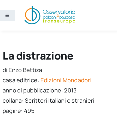
Salta
al
contenuto
Toggle
Navigation
Aree
Temi
La distrazione
Ricerca e divulgazione
di Enzo Bettiza
casa editrice:
Edizioni Mondadori
Sezioni
anno di pubblicazione: 2013
Chi siamo
collana: Scrittori italiani e stranieri
pagine: 495
Cerca