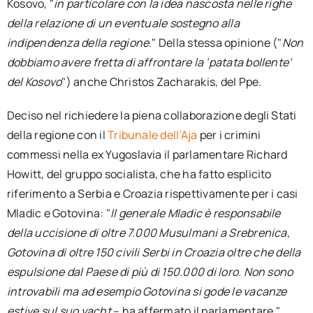
Kosovo, "
in particolare con la idea nascosta nelle righe
della relazione di un eventuale sostegno alla
indipendenza della regione
." Della stessa opinione ("
Non
dobbiamo avere fretta di affrontare la ‘patata bollente’
del Kosovo
") anche Christos Zacharakis, del Ppe.
Deciso nel richiedere la piena collaborazione degli Stati
della regione con il
Tribunale dell’Aja
per i crimini
commessi nella ex Yugoslavia il parlamentare Richard
Howitt, del gruppo socialista, che ha fatto esplicito
riferimento a Serbia e Croazia rispettivamente per i casi
Mladic e Gotovina: "
Il generale Mladic è responsabile
della uccisione di oltre 7.000 Musulmani a Srebrenica,
Gotovina di oltre 150 civili Serbi in Croazia oltre che della
espulsione dal Paese di più di 150.000 di loro. Non sono
introvabili ma ad esempio Gotovina si gode le vacanze
estive sul suo yacht
– ha affermato il parlamentare."