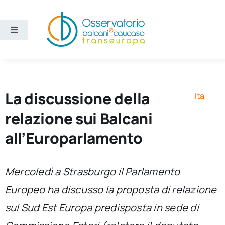
Salta
al
contenuto
Toggle
Navigation
Aree
Temi
La discussione della
Ita
relazione sui Balcani
Ricerca e divulgazione
all’Europarlamento
Sezioni
Mercoledì a Strasburgo il Parlamento
Europeo ha discusso la proposta di relazione
Chi siamo
sul Sud Est Europa predisposta in sede di
Cerca