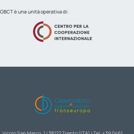
OBCT è una unità operativa di:
Vicolo San Marco, 1 | 38122 Trento (ITA) | Tel. +39 0461