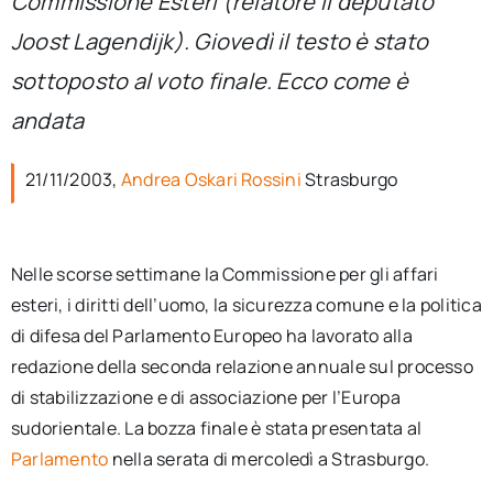
Commissione Esteri (relatore il deputato
per:
Joost Lagendijk). Giovedì il testo è stato
Newsletter
sottoposto al voto finale. Ecco come è
andata
Ita
21/11/2003,
Andrea Oskari Rossini
Strasburgo
Nelle scorse settimane la Commissione per gli affari
esteri, i diritti dell’uomo, la sicurezza comune e la politica
di difesa del Parlamento Europeo ha lavorato alla
redazione della seconda relazione annuale sul processo
di stabilizzazione e di associazione per l’Europa
sudorientale. La bozza finale è stata presentata al
Parlamento
nella serata di mercoledì a Strasburgo.