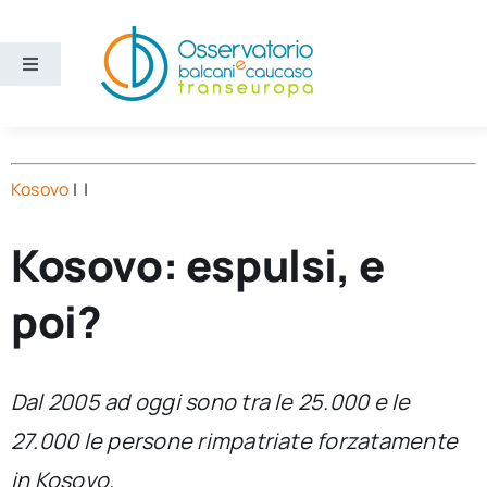
Salta
al
contenuto
Toggle
Navigation
Aree
Kosovo
| |
Temi
Kosovo: espulsi, e
Ricerca e divulgazione
poi?
Sezioni
Dal 2005 ad oggi sono tra le 25.000 e le
Chi siamo
27.000 le persone rimpatriate forzatamente
Cerca
in Kosovo.