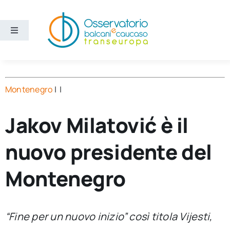
Salta
al
contenuto
Toggle
Navigation
Aree
Montenegro
| |
Temi
Jakov Milatović è il
Ricerca e divulgazione
nuovo presidente del
Sezioni
Montenegro
Chi siamo
“Fine per un nuovo inizio” così titola Vijesti,
Cerca