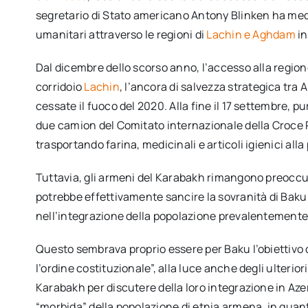
segretario di Stato americano Antony Blinken ha media
umanitari attraverso le regioni di
Lachin e Aghdam
in
Dal dicembre dello scorso anno, l’accesso alla regione 
corridoio
Lachin
, l’ancora di salvezza strategica tra
cessate il fuoco del 2020. Alla fine il 17 settembre, p
due camion del Comitato internazionale della Croce 
trasportando farina, medicinali e articoli igienici all
Tuttavia, gli armeni del Karabakh rimangono preoccu
potrebbe effettivamente sancire la sovranità di Baku
nell’integrazione della popolazione prevalentemente d
Questo sembrava proprio essere per Baku l’obiettivo d
l’ordine costituzionale”, alla luce anche degli ulterio
Karabakh per discutere della loro integrazione in Azer
“morbida” della popolazione di etnia armena, in quan