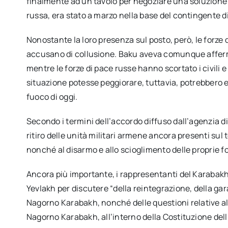
finalmente ad un tavolo per negoziare una soluzione a
russa, era stato a marzo nella base del contingente 
Nonostante la loro presenza sul posto, però, le forze
accusano di collusione. Baku aveva comunque afferm
mentre le forze di pace russe hanno scortato i civili e
situazione potesse peggiorare, tuttavia, potrebbero e
fuoco di oggi.
Secondo i termini dell’accordo diffuso dall’agenzia d
ritiro delle unità militari armene ancora presenti sul te
nonché al disarmo e allo scioglimento delle proprie f
Ancora più importante, i rappresentanti del Karabakh
Yevlakh per discutere “della reintegrazione, della gara
Nagorno Karabakh, nonché delle questioni relative alla
Nagorno Karabakh, all’interno della Costituzione dell’