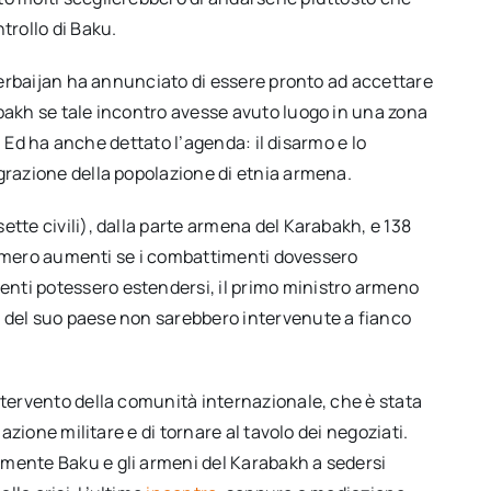
trollo di Baku.
Azerbaijan ha annunciato di essere pronto ad accettare
abakh se tale incontro avesse avuto luogo in una zona
kh. Ed ha anche dettato l’agenda: il disarmo e lo
grazione della popolazione di etnia armena.
ette civili), dalla parte armena del Karabakh, e 138
l numero aumenti se i combattimenti dovessero
nti potessero estendersi, il primo ministro armeno
e del suo paese non sarebbero intervenute a fianco
ntervento della comunità internazionale, che è stata
 azione militare e di tornare al tavolo dei negoziati.
amente Baku e gli armeni del Karabakh a sedersi