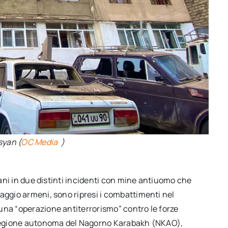
syan (
OC Media
)
ijani in due distinti incidenti con mine antiuomo che
aggio armeni, sono ripresi i combattimenti nel
una “operazione antiterrorismo” contro le forze
x Regione autonoma del Nagorno Karabakh (NKAO),