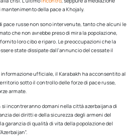
lla crisi. L’ultimo
incontro
, seppure a mediazione
di mantenimento della pace a Khojaly.
 di pace russe non sono intervenute, tanto che alcuni le
ato che non avrebbe preso di mira la popolazione,
 fornito loro cibo e riparo. Le preoccupazioni che la
ssere state dissipate dall’annuncio del cessate il
i informazione ufficiale, il Karabakh ha acconsentito al
rritorio sotto il controllo delle forze di pace russe,
orze armate.
 si incontreranno domani nella città azerbaijana di
nzia dei diritti e della sicurezza degli armeni del
 garanzia di qualità di vita della popolazione del
Azerbaijan”.