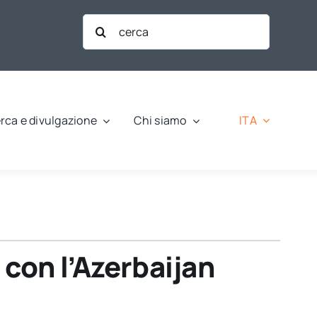
Cerca
per:
ITA
rca e divulgazione
Chi siamo
 con l’Azerbaijan