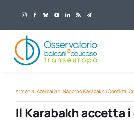
Salta
al
contenuto
Armenia
,
Azerbaijan
,
Nagorno Karabakh
|
Conflitti
,
C
Il Karabakh accetta i