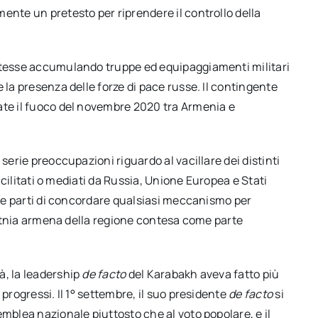
ente un pretesto per riprendere il controllo della
 stesse accumulando truppe ed equipaggiamenti militari
 la presenza delle forze di pace russe. Il contingente
ate il fuoco del novembre 2020 tra Armenia e
serie preoccupazioni riguardo al vacillare dei distinti
facilitati o mediati da Russia, Unione Europea e Stati
elle parti di concordare qualsiasi meccanismo per
i etnia armena della regione contesa come parte
à, la leadership
de facto
del Karabakh aveva fatto più
progressi. Il 1° settembre, il suo presidente
de facto
si
emblea nazionale piuttosto che al voto popolare, e il