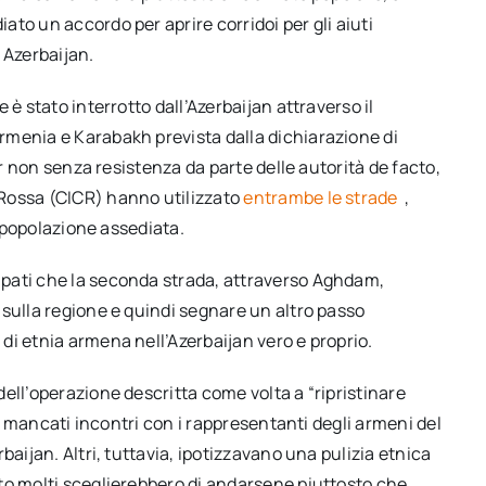
to un accordo per aprire corridoi per gli aiuti
 Azerbaijan.
è stato interrotto dall’Azerbaijan attraverso il
 Armenia e Karabakh prevista dalla dichiarazione di
ur non senza resistenza da parte delle autorità de facto,
Rossa (CICR) hanno utilizzato
entrambe le strade
,
a popolazione assediata.
pati che la seconda strada, attraverso Aghdam,
 sulla regione e quindi segnare un altro passo
i etnia armena nell’Azerbaijan vero e proprio.
ell’operazione descritta come volta a “ripristinare
ri mancati incontri con i rappresentanti degli armeni del
baijan. Altri, tuttavia, ipotizzavano una pulizia etnica
to molti sceglierebbero di andarsene piuttosto che