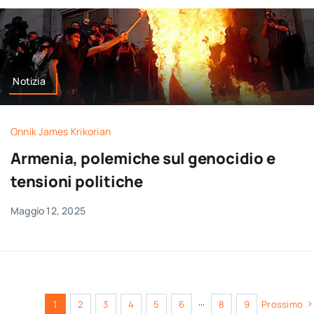
Notizia
Onnik James Krikorian
Armenia, polemiche sul genocidio e
tensioni politiche
Maggio 12, 2025
1
2
3
4
5
6
···
8
9
Prossimo