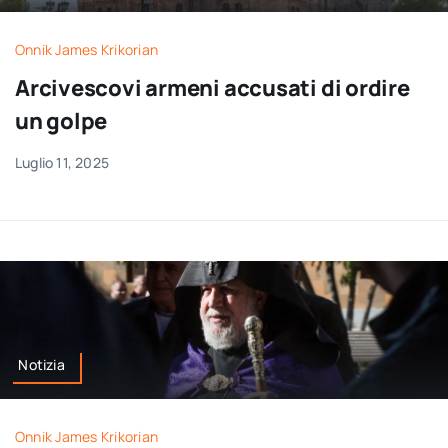
Onnik James Krikorian
Arcivescovi armeni accusati di ordire
un golpe
Luglio 11, 2025
Notizia
Onnik James Krikorian