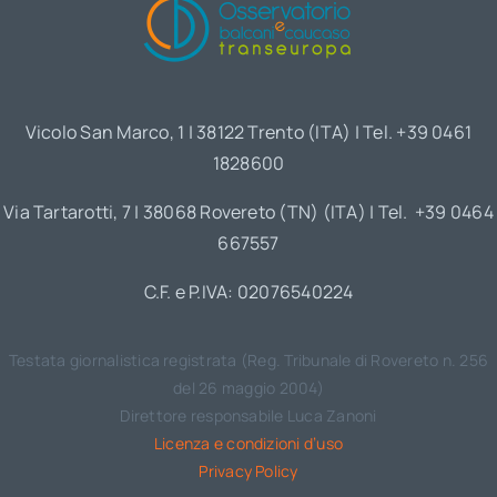
Vicolo San Marco, 1 | 38122 Trento (ITA) | Tel. +39 0461
1828600
Via Tartarotti, 7 | 38068 Rovereto (TN) (ITA) | Tel. +39 0464
667557
C.F. e P.IVA: 02076540224
Testata giornalistica registrata (Reg. Tribunale di Rovereto n. 256
del 26 maggio 2004)
Direttore responsabile Luca Zanoni
Licenza e condizioni d’uso
Privacy Policy