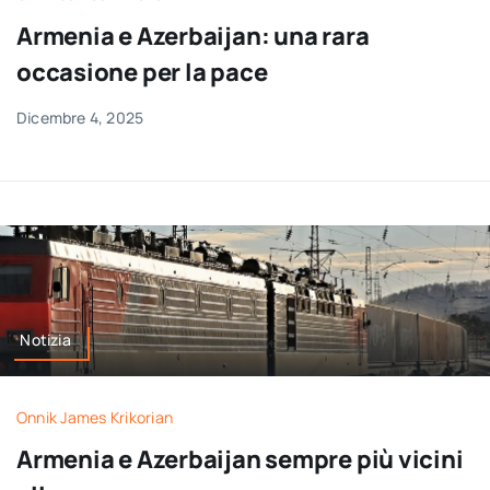
per:
Armenia e Azerbaijan: una rara
occasione per la pace
Newsletter
Dicembre 4, 2025
Ita
Notizia
Onnik James Krikorian
Armenia e Azerbaijan sempre più vicini