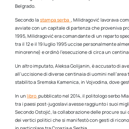
Belgrado.
Secondo la
stampa serba
, Milidragović lavorava com
avviate con un capitale di partenza che proveniva pro
1995, Milidragović era comandante di un reparto spec
tra il 12 e il 19 luglio 1995 uccise personalmente alme
minorenne) e ordinò l’esecuzione di circa un centinaio 
Un altro imputato, Aleksa Golijanin, è accusato di av
all’uccisione di diverse centinaia di uomini nell’area
stabilito a Sremska Kamenica, in Vojvodina, dove gest
In un
libro
pubblicato nel 2014, il politologo serbo M
tra i paesi post-jugoslavi avesse raggiunto i suoi migli
Secondo Ostojić, la collaborazione delle procure sui c
dei vertici politici che si manifestò con gesti di rico
in particolare tra Croazia e Serbia.