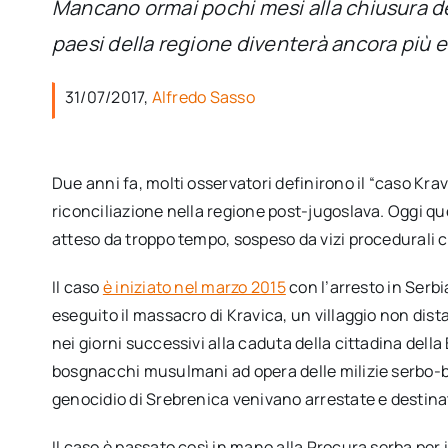
Mancano ormai pochi mesi alla chiusura defi
paesi della regione diventerà ancora più 
31/07/2017,
Alfredo Sasso
Due anni fa, molti osservatori definirono il “caso Krav
riconciliazione nella regione post-jugoslava. Oggi q
atteso da troppo tempo, sospeso da vizi procedurali 
Il caso
è iniziato nel marzo 2015
con l’arresto in Serbi
eseguito il massacro di Kravica, un villaggio non dist
nei giorni successivi alla caduta della cittadina della 
bosgnacchi musulmani ad opera delle milizie serbo-bo
genocidio di Srebrenica venivano arrestate e destinat
Il caso è passato così in mano alla Procura serba per i