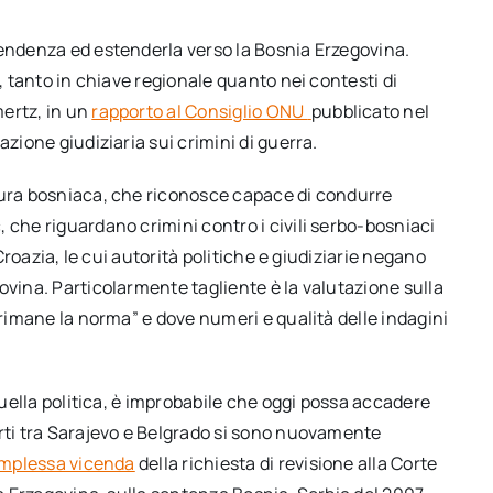
tendenza ed estenderla verso la Bosnia Erzegovina.
o, tanto in chiave regionale quanto nei contesti di
ertz, in un
rapporto al Consiglio ONU
pubblicato nel
azione giudiziaria sui crimini di guerra.
cura bosniaca, che riconosce capace di condurre
 che riguardano crimini contro i civili serbo-bosniaci
 Croazia, le cui autorità politiche e giudiziarie negano
ovina. Particolarmente tagliente è la valutazione sulla
 rimane la norma” e dove numeri e qualità delle indagini
 quella politica, è improbabile che oggi possa accadere
orti tra Sarajevo e Belgrado si sono nuovamente
mplessa vicenda
della richiesta di revisione alla Corte