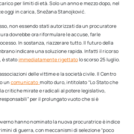
carico per limiti di età. Solo un anno e mezzo dopo, nel
ce oggi in carica, Snežana Stanojković.
esso, non essendo stati autorizzati da un procuratore
ura dovrebbe ora riformulare le accuse, farle
cesso. In sostanza, riazzerare tutto. Il futuro della
brano indicare una soluzione rapida. Infatti il ricorso
, è stato
immediatamente rigettato
lo scorso 25 luglio.
sociazioni delle vittime e la società civile. Il Centro
to un
comunicato
molto duro, intitolato “Lo Stato che
a critiche mirate e radicali al potere legislativo,
esponsabili” per il prolungato vuoto che si è
governo hanno nominato la nuova procuratrice è indice
crimini di guerra, con meccanismi di selezione “poco