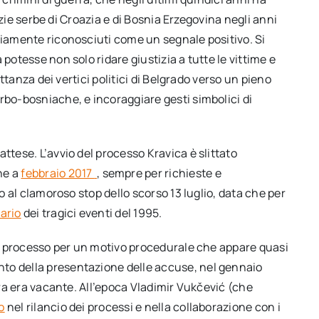
lizie serbe di Croazia e di Bosnia Erzegovina negli anni
piamente riconosciuti come un segnale positivo. Si
potesse non solo ridare giustizia a tutte le vittime e
uttanza dei vertici politici di Belgrado verso un pieno
rbo-bosniache, e incoraggiare gesti simbolici di
ttese. L’avvio del processo Kravica è slittato
ne a
febbraio 2017
, sempre per richieste e
no al clamoroso stop dello scorso 13 luglio, data che per
sario
dei tragici eventi del 1995.
 il processo per un motivo procedurale che appare quasi
to della presentazione delle accuse, nel gennaio
erra era vacante. All’epoca Vladimir Vukčević (che
o
nel rilancio dei processi e nella collaborazione con i