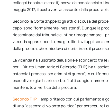
colleghi bosniaci e croati) aveva da poco lasciato l’in
maggio 2017, il posto veniva assunto dalla procuratri
Secondo la Corte d’Appello gli atti d’accusa del proc
capo, sono “formalmente inesistenti”. Dunque la proc
riesaminare dal tribunale e infine riprogrammare il pro
vicenda appare incerto, ma gli ultimi sviluppi non sem
della procura, che chiedeva di ripristinare il processo
La vicenda ha suscitato delusione e sconcerto tra le as
per il Diritto Umanitario di Belgrado (FHP) ha rilascia
ostacola i processi per crimini di guerra”, in cui formul
esecutivo e giudiziario serbo, “tutti congiuntamente r
mantenuto al vertice della procura.
Secondo
FHP
l’ampio ritardo con cui parlamento e 
di una “assenza di volontà politica” per perseguire i 