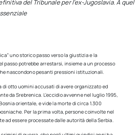
nitiva del Tribunale per l’ex-Jugoslavia. A quel 
essenziale
ica” uno storico passo verso la giustizia e la
uel passo potrebbe arrestarsi, insieme a un processo
che nascondono pesanti pressioni istituzionali.
a di otto uomini accusati di avere organizzato ed
ante da Srebrenica. L’eccidio avvenne nel luglio 1995,
Bosnia orientale, e vide la morte di circa 1.300
sniache. Per la prima volta, persone coinvolte nel
e ad essere processate dalle autorità della Serbia.
 crimini di guerra, che negli ultimi quindici anni ha