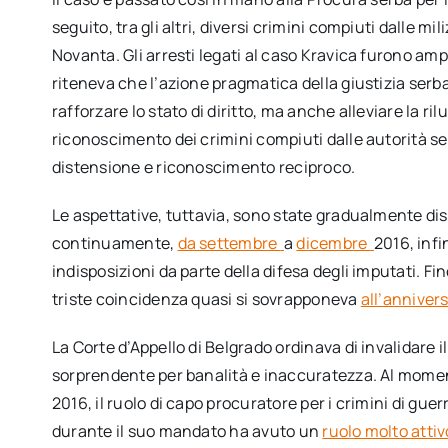
seguito, tra gli altri, diversi crimini compiuti dalle mi
Novanta. Gli arresti legati al caso Kravica furono am
riteneva che l’azione pragmatica della giustizia serba 
rafforzare lo stato di diritto, ma anche alleviare la ril
riconoscimento dei crimini compiuti dalle autorità se
distensione e riconoscimento reciproco.
Le aspettative, tuttavia, sono state gradualmente disa
continuamente,
da settembre
a
dicembre
2016, infi
indisposizioni da parte della difesa degli imputati. Fi
triste coincidenza quasi si sovrapponeva
all’anniver
La Corte d’Appello di Belgrado ordinava di invalidare
sorprendente per banalità e inaccuratezza. Al momen
2016, il ruolo di capo procuratore per i crimini di gu
durante il suo mandato ha avuto un
ruolo molto attiv