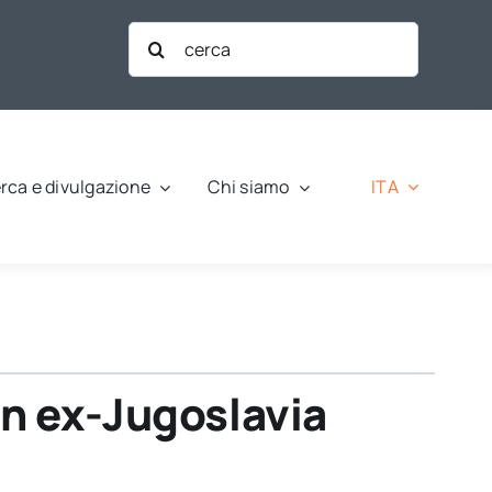
Cerca
per:
ITA
rca e divulgazione
Chi siamo
 in ex-Jugoslavia