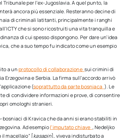
l Tribunale per l’ex-Jugoslavia. A quel punto, la
venterà ancora più essenziale. Resteranno decine di
naia di criminali latitanti, principalmente i ranghi
all’ICTY che si sono ricostruiti una vita tranquilla e
adinanza di cui spesso dispongono. Per dare un’idea
ravica, che a suo tempo fu indicato come un esempio
uito a un
protocollo di collaborazione
sui crimini di
ia Erzegovina e Serbia. La firma sull’accordo arrivò
’applicazione (
soprattutto da parte bosniaca
). Le
te di condividere informazioni e prove, di consentire
ropri omologhi stranieri.
-bosniaci di Kravica che da anni si erano stabiliti in
Erzegovina. Ad esempio
l’imputato chiave
, Nedeljko
il macellaio” [
kasapin
], viveva indisturbato a