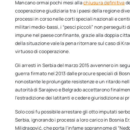
Mancano ormai pochi mesi alla
chiusura definitiva
de
cooperazione giudiziaria tra i paesi della regione di
processi in corso nelle corti speciali nazionali e centi
militari medio-bassi, i “pesci piccoli” non perseguiti d
impune nel paese confinante, grazie alla doppia citt
della situazione vale la pena ritornare sul caso di K
virtuoso di cooperazione.
Gli arresti in Serbia del marzo 2015 avvennero in seg
guerra firmato nel 2013 dalle procure speciali di Bosn
nonostante le prolungate resistenze e un ritardo nell
autorità di Sarajevo e Belgrado accettarono finalmen
l’estradizione dei latitanti e cedere giurisdizione ai p
Solo così fu possibile arrestare gli otto imputati serbo
Serbia, ignorando i processi a loro carico in Bosnia 
Milidragović, che porta l’infame soprannome di “Neđo 