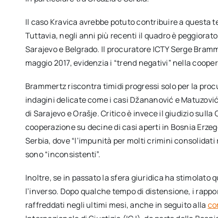
Il caso Kravica avrebbe potuto contribuire a questa 
Tuttavia, negli anni più recenti il quadro è peggiorat
Sarajevo e Belgrado. Il procuratore ICTY Serge Bramm
maggio 2017, evidenzia i “trend negativi” nella cooper
Brammertz riscontra timidi progressi solo per la pro
indagini delicate come i casi Džananović e Matuzović,
di Sarajevo e Orašje. Critico è invece il giudizio sulla
cooperazione su decine di casi aperti in Bosnia Erzeg
Serbia, dove “l’impunità per molti crimini consolidati
sono “inconsistenti”.
Inoltre, se in passato la sfera giuridica ha stimolato
l’inverso. Dopo qualche tempo di distensione, i rapp
raffreddati negli ultimi mesi, anche in seguito alla
co