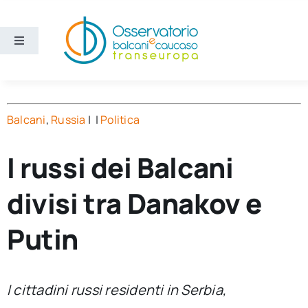
Salta
al
contenuto
Toggle
Navigation
Aree
Balcani
,
Russia
| |
Politica
Temi
I russi dei Balcani
Ricerca e divulgazione
divisi tra Danakov e
Sezioni
Putin
Chi siamo
I cittadini russi residenti in Serbia,
Cerca