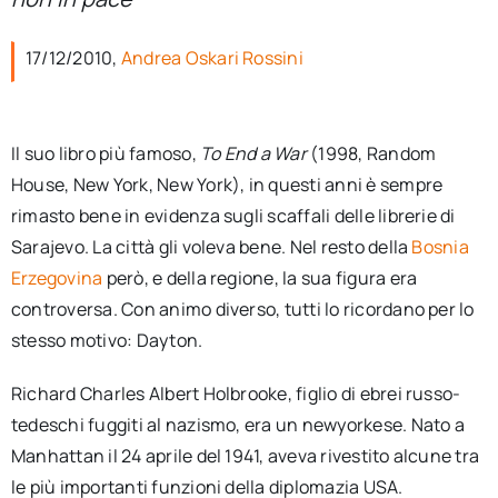
per:
17/12/2010,
Andrea Oskari Rossini
Newsletter
Ita
Il suo libro più famoso,
To End a War
(1998, Random
House, New York, New York), in questi anni è sempre
rimasto bene in evidenza sugli scaffali delle librerie di
Sarajevo. La città gli voleva bene. Nel resto della
Bosnia
Erzegovina
però, e della regione, la sua figura era
controversa. Con animo diverso, tutti lo ricordano per lo
stesso motivo: Dayton.
Richard Charles Albert Holbrooke, figlio di ebrei russo-
tedeschi fuggiti al nazismo, era un newyorkese. Nato a
Manhattan il 24 aprile del 1941, aveva rivestito alcune tra
le più importanti funzioni della diplomazia USA.