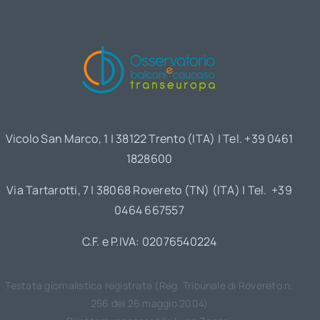
Vicolo San Marco, 1 | 38122 Trento (ITA) | Tel. +39 0461
1828600
Via Tartarotti, 7 | 38068 Rovereto (TN) (ITA) | Tel. +39
0464 667557
C.F. e P.IVA: 02076540224
Testata giornalistica registrata (Reg. Tribunale di Rovereto n.
256 del 26 maggio 2004)