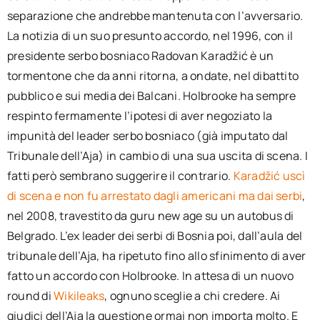
separazione che andrebbe mantenuta con l’avversario.
La notizia di un suo presunto accordo, nel 1996, con il
presidente serbo bosniaco Radovan Karadžić è un
tormentone che da anni ritorna, a ondate, nel dibattito
pubblico e sui media dei Balcani. Holbrooke ha sempre
respinto fermamente l’ipotesi di aver negoziato la
impunità del leader serbo bosniaco (già imputato dal
Tribunale dell’Aja) in cambio di una sua uscita di scena. I
fatti però sembrano suggerire il contrario.
Karadžić uscì
di scena e non fu arrestato dagli americani ma dai serbi
,
nel 2008, travestito da guru new age su un autobus di
Belgrado. L’ex leader dei serbi di Bosnia poi, dall’aula del
tribunale dell’Aja, ha ripetuto fino allo sfinimento di aver
fatto un accordo con Holbrooke. In attesa di un nuovo
round di
Wikileaks
, ognuno sceglie a chi credere. Ai
giudici dell’Aja la questione ormai non importa molto. E