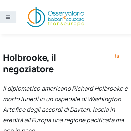
Salta
al
contenuto
Toggle
Navigation
Aree
Temi
Holbrooke, il
Ita
negoziatore
Ricerca e divulgazione
Il diplomatico americano Richard Holbrooke è
Sezioni
morto lunedì in un ospedale di Washington.
Artefice degli accordi di Dayton, lascia in
Chi siamo
eredità all’Europa una regione pacificata ma
Cerca
non in pace