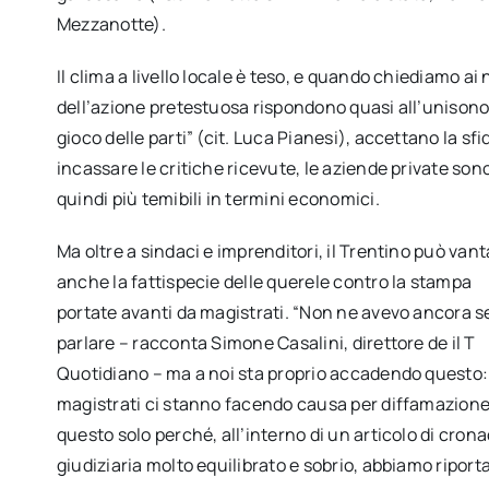
Mezzanotte).
Il clima a livello locale è teso, e quando chiediamo ai n
dell’azione pretestuosa rispondono quasi all’unisono: “I
gioco delle parti” (cit. Luca Pianesi), accettano la 
incassare le critiche ricevute, le aziende private sono
quindi più temibili in termini economici.
Ma oltre a sindaci e imprenditori, il Trentino può van
anche la fattispecie delle querele contro la stampa
portate avanti da magistrati. “Non ne avevo ancora s
parlare – racconta Simone Casalini, direttore de il T
Quotidiano – ma a noi sta proprio accadendo questo
magistrati ci stanno facendo causa per diffamazione
questo solo perché, all’interno di un articolo di cron
giudiziaria molto equilibrato e sobrio, abbiamo riport