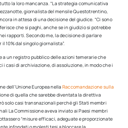
tutto la loro mancanza. “La strategia comunicativa
Mezzanotte, giornalista del mensile Questotrentino,
ncora in attesa di una decisione del giudice. “Ci sono
ferisce che si paghi, anche se in giudizio si potrebbe
 nei rapporti. Secondo me, la decisione di parlare
l 10% dal singolo giornalista”.
a un registro pubblico delle azioni temerarie che
 i casi di archiviazione, di assoluzione, in modo che i
ione dell’Unione Europea nella
Raccomandazione sulla
one di quella che sarebbe diventata la direttiva
rò solo casi transnazionali perché gli Stati membri
onali La Commissione aveva inviato ai Paesi membri
dottassero “misure efficaci, adeguate e proporzionate
nte infondati o molesti tesi a bloccare la