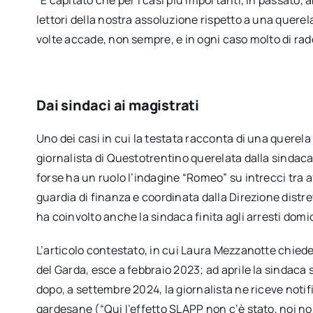
“È capitato che per i casi più importanti, in passato, 
lettori della nostra assoluzione rispetto a una querela
volte accade, non sempre, e in ogni caso molto di ra
Dai sindaci ai magistrati
Uno dei casi in cui la testata racconta di una querel
giornalista di Questotrentino querelata dalla sindaca 
forse ha un ruolo l’indagine “Romeo” su intrecci tra af
guardia di finanza e coordinata dalla Direzione distr
ha coinvolto anche la sindaca finita agli arresti domi
L’articolo contestato, in cui Laura Mezzanotte chied
del Garda, esce a febbraio 2023; ad aprile la sindaca
dopo, a settembre 2024, la giornalista ne riceve noti
gardesane (“Qui l’effetto SLAPP non c’è stato, noi no