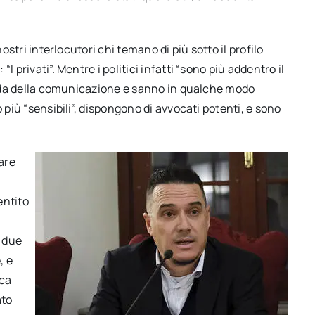
ostri interlocutori chi temano di più sotto il profilo
 privati”. Mentre i politici infatti “sono più addentro il
sfida della comunicazione e sanno in qualche modo
 più “sensibili”, dispongono di avvocati potenti, e sono
tare
entito
: due
, e
aca
ato