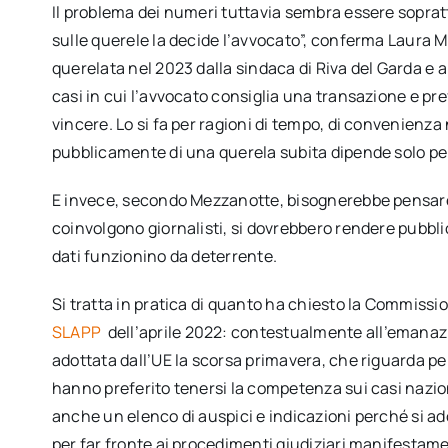
Il problema dei numeri tuttavia sembra essere soprat
sulle querele la decide l’avvocato”, conferma Laura 
querelata nel 2023 dalla sindaca di Riva del Garda e a
casi in cui l’avvocato consiglia una transazione e pre
vincere. Lo si fa per ragioni di tempo, di convenienza
pubblicamente di una querela subita dipende solo per i
E invece, secondo Mezzanotte, bisognerebbe pensare 
coinvolgono giornalisti, si dovrebbero rendere pubblici
dati funzionino da deterrente.
Si tratta in pratica di quanto ha chiesto la Commiss
SLAPP
dell’aprile 2022: contestualmente all’emanazi
adottata dall’UE la scorsa primavera, che riguarda pe
hanno preferito tenersi la competenza sui casi nazi
anche un elenco di auspici e indicazioni perché si a
per far fronte ai procedimenti giudiziari manifestame