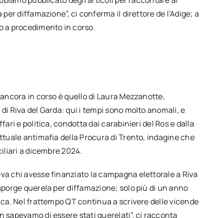
abbiamo pubblicato degli articoli per raccontare ai
 per diffamazione”, ci conferma il direttore de l’Adige; a
do a procedimento in corso.
a ancora in corso è quello di Laura Mezzanotte,
di Riva del Garda: qui i tempi sono molto anomali, e
fari e politica, condotta dai carabinieri del Ros e dalla
ettuale antimafia della Procura di Trento, indagine che
ciliari a dicembre 2024.
eva chi avesse finanziato la campagna elettorale a Riva
 sporge querela per diffamazione; solo più di un anno
fica. Nel frattempo QT continua a scrivere delle vicende
n sapevamo di essere stati querelati”, ci racconta