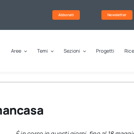
Abbonati
Newsletter
Aree
Temi
Sezioni
Progetti
Rice
 mancasa
È in corso in questi giorni, fino al 18 maggi