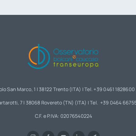
olo San Marco, 1 | 38122 Trento (ITA) | Tel. +39 0461 1828600
artarotti, 7 | 38068 Rovereto (TN) (ITA) | Tel. +39 0464 6675
C.F. e P.IVA: 02076540224