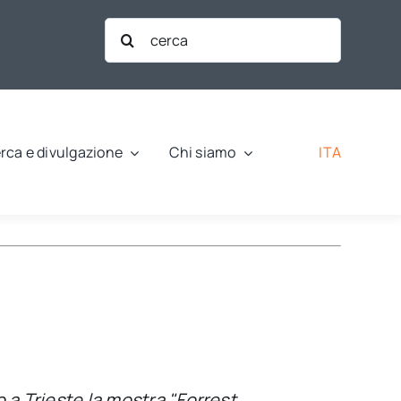
Cerca
per:
ITA
rca e divulgazione
Chi siamo
o a Trieste la mostra "Forrest,