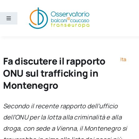
Salta
al
contenuto
Toggle
Navigation
Aree
Temi
Fa discutere il rapporto
Ita
ONU sul trafficking in
Ricerca e divulgazione
Montenegro
Sezioni
Secondo il recente rapporto dell’ufficio
dell’ONU per la lotta alla criminalità e alla
Chi siamo
droga, con sede a Vienna, il Montenegro si
Cerca