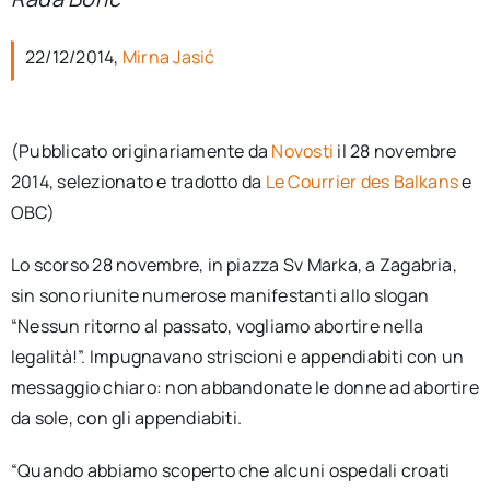
per:
22/12/2014,
Mirna Jasić
Newsletter
Ita
(Pubblicato originariamente da
Novosti
il 28 novembre
2014, selezionato e tradotto da
Le Courrier des Balkans
e
OBC)
Lo scorso 28 novembre, in piazza Sv Marka, a Zagabria,
sin sono riunite numerose manifestanti allo slogan
“Nessun ritorno al passato, vogliamo abortire nella
legalità!”. Impugnavano striscioni e appendiabiti con un
messaggio chiaro: non abbandonate le donne ad abortire
da sole, con gli appendiabiti.
“Quando abbiamo scoperto che alcuni ospedali croati