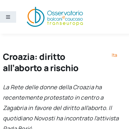
Salta
al
contenuto
Toggle
Navigation
Aree
Temi
Croazia: diritto
Ita
all’aborto a rischio
Ricerca e divulgazione
La Rete delle donne della Croazia ha
Sezioni
recentemente protestato in centro a
Zagabria in favore del diritto all’aborto. Il
Chi siamo
quotidiano
Novosti
ha incontrato l’attivista
Cerca
Rada Borić