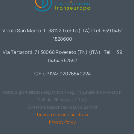
Vicolo San Marco, 1 | 38122 Trento (ITA) | Tel. +39 0461
1828600
Via Tartarotti, 7 | 38068 Rovereto (TN) (ITA) | Tel. +39
0464 667557
C.F. e P.IVA: 02076540224
Testata giornalistica registrata (Reg. Tribunale di Rovereto n.
256 del 26 maggio 2004)
Direttore responsabile Luca Zanoni
Licenza e condizioni d’uso
Privacy Policy