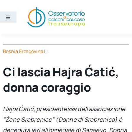
Salta
al
contenuto
Toggle
Navigation
Aree
Bosnia Erzegovina
| |
Temi
Ci lascia Hajra Ćatić,
Ricerca e divulgazione
donna coraggio
Sezioni
Hajra Ćatić, presidentessa dell’associazione
Chi siamo
"Žene Srebrenice" (Donne di Srebrenica) è
Cerca
deceduta ieri all’ospedale di Sarajevo. Donna