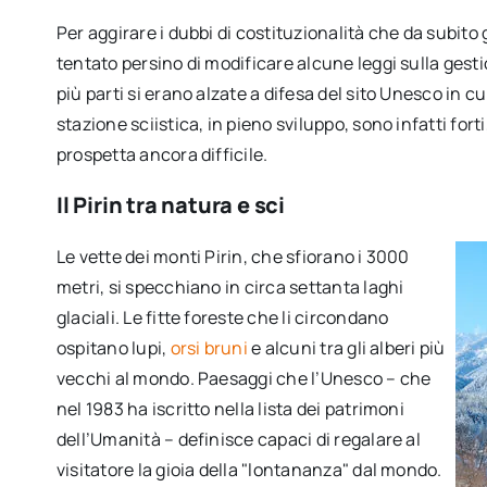
Per aggirare i dubbi di costituzionalità che da subito
tentato persino di modificare alcune leggi sulla gest
più parti si erano alzate a difesa del sito Unesco in cui
stazione sciistica, in pieno sviluppo, sono infatti for
prospetta ancora difficile.
Il Pirin tra natura e sci
Le vette dei monti Pirin, che sfiorano i 3000
metri, si specchiano in circa settanta laghi
glaciali. Le fitte foreste che li circondano
ospitano lupi,
orsi bruni
e alcuni tra gli alberi più
vecchi al mondo. Paesaggi che l’Unesco – che
nel 1983 ha iscritto nella lista dei patrimoni
dell’Umanità – definisce capaci di regalare al
visitatore la gioia della "lontananza" dal mondo.