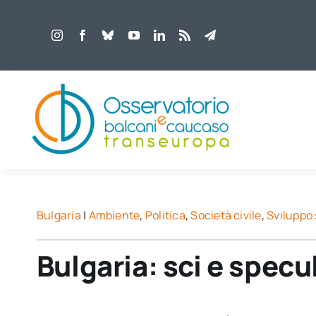
Salta
al
contenuto
Bulgaria
|
Ambiente
,
Politica
,
Società civile
,
Sviluppo 
Bulgaria: sci e spec