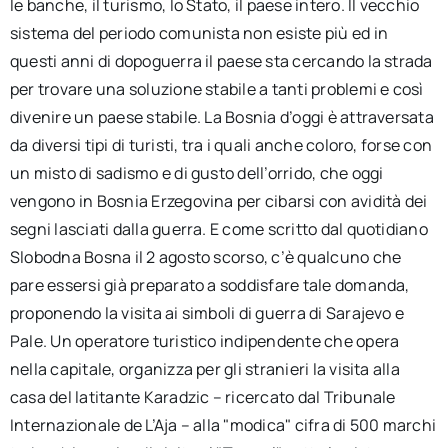
le banche, il turismo, lo Stato, il paese intero. Il vecchio
per:
sistema del periodo comunista non esiste più ed in
questi anni di dopoguerra il paese sta cercando la strada
Newsletter
per trovare una soluzione stabile a tanti problemi e così
divenire un paese stabile. La Bosnia d’oggi è attraversata
Ita
da diversi tipi di turisti, tra i quali anche coloro, forse con
un misto di sadismo e di gusto dell’orrido, che oggi
vengono in Bosnia Erzegovina per cibarsi con avidità dei
segni lasciati dalla guerra. E come scritto dal quotidiano
Slobodna Bosna il 2 agosto scorso, c’è qualcuno che
pare essersi già preparato a soddisfare tale domanda,
proponendo la visita ai simboli di guerra di Sarajevo e
Pale. Un operatore turistico indipendente che opera
nella capitale, organizza per gli stranieri la visita alla
casa del latitante Karadzic – ricercato dal Tribunale
Internazionale de L’Aja – alla "modica" cifra di 500 marchi