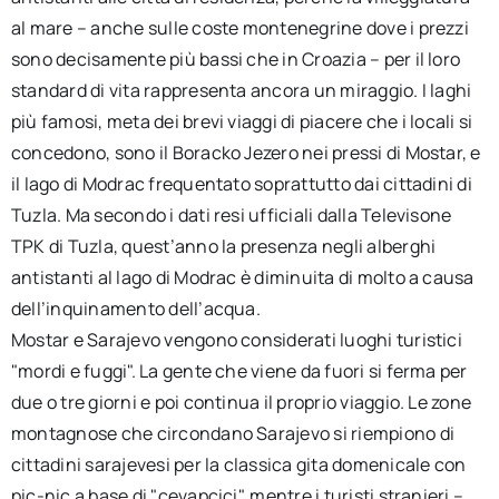
al mare – anche sulle coste montenegrine dove i prezzi
sono decisamente più bassi che in Croazia – per il loro
standard di vita rappresenta ancora un miraggio. I laghi
più famosi, meta dei brevi viaggi di piacere che i locali si
concedono, sono il Boracko Jezero nei pressi di Mostar, e
il lago di Modrac frequentato soprattutto dai cittadini di
Tuzla. Ma secondo i dati resi ufficiali dalla Televisone
TPK di Tuzla, quest’anno la presenza negli alberghi
antistanti al lago di Modrac è diminuita di molto a causa
dell’inquinamento dell’acqua.
Mostar e Sarajevo vengono considerati luoghi turistici
"mordi e fuggi". La gente che viene da fuori si ferma per
due o tre giorni e poi continua il proprio viaggio. Le zone
montagnose che circondano Sarajevo si riempiono di
cittadini sarajevesi per la classica gita domenicale con
pic-nic a base di "cevapcici", mentre i turisti stranieri –