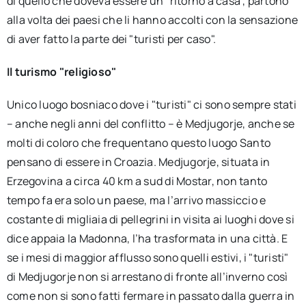
di quello che doveva essere un "ritorno a casa", partono
alla volta dei paesi che li hanno accolti con la sensazione
di aver fatto la parte dei "turisti per caso".
Il turismo "religioso"
Unico luogo bosniaco dove i "turisti" ci sono sempre stati
– anche negli anni del conflitto – è Medjugorje, anche se
molti di coloro che frequentano questo luogo Santo
pensano di essere in Croazia. Medjugorje, situata in
Erzegovina a circa 40 km a sud di Mostar, non tanto
tempo fa era solo un paese, ma l’arrivo massiccio e
costante di migliaia di pellegrini in visita ai luoghi dove si
dice appaia la Madonna, l’ha trasformata in una città. E
se i mesi di maggior afflusso sono quelli estivi, i "turisti"
di Medjugorje non si arrestano di fronte all’inverno così
come non si sono fatti fermare in passato dalla guerra in