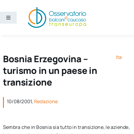
Salta
al
contenuto
Toggle
Navigation
Aree
Temi
Bosnia Erzegovina –
Ita
turismo in un paese in
Ricerca e divulgazione
transizione
Sezioni
10/08/2001,
Redazione
Chi siamo
Sembra che in Bosnia sia tutto in transizione, le aziende,
Cerca