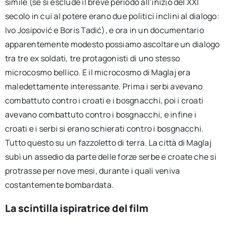
simile (se si esclude il breve periodo all’inizio del XXI
secolo in cui al potere erano due politici inclini al dialogo:
Ivo Josipović e Boris Tadić), e ora in un documentario
apparentemente modesto possiamo ascoltare un dialogo
tra tre ex soldati, tre protagonisti di uno stesso
microcosmo bellico. E il microcosmo di Maglaj era
maledettamente interessante. Prima i serbi avevano
combattuto contro i croati e i bosgnacchi, poi i croati
avevano combattuto contro i bosgnacchi, e infine i
croati e i serbi si erano schierati contro i bosgnacchi.
Tutto questo su un fazzoletto di terra. La città di Maglaj
subì un assedio da parte delle forze serbe e croate che si
protrasse per nove mesi, durante i quali veniva
costantemente bombardata.
La scintilla ispiratrice del film