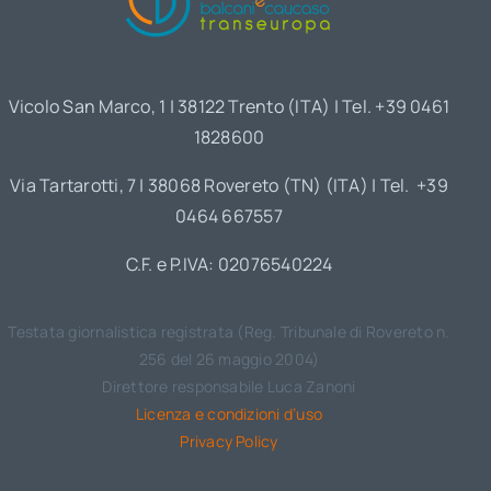
Vicolo San Marco, 1 | 38122 Trento (ITA) | Tel. +39 0461
1828600
Via Tartarotti, 7 | 38068 Rovereto (TN) (ITA) | Tel. +39
0464 667557
C.F. e P.IVA: 02076540224
Testata giornalistica registrata (Reg. Tribunale di Rovereto n.
256 del 26 maggio 2004)
Direttore responsabile Luca Zanoni
Licenza e condizioni d’uso
Privacy Policy