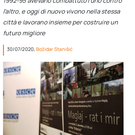
1992-95 avevano combattuto l’uno contro
per:
l’altro, e oggi di nuovo vivono nella stessa
Newsletter
città e lavorano insieme per costruire un
futuro migliore
Ita
30/07/2020,
Božidar Stanišić