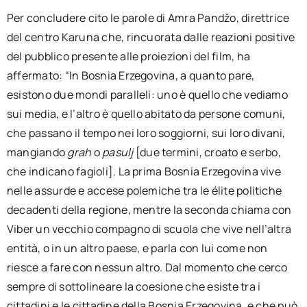
Per concludere cito le parole di Amra Pandžo, direttrice
del centro Karuna che, rincuorata dalle reazioni positive
del pubblico presente alle proiezioni del film, ha
affermato: “In Bosnia Erzegovina, a quanto pare,
esistono due mondi paralleli: uno è quello che vediamo
sui media, e l’altro è quello abitato da persone comuni,
che passano il tempo nei loro soggiorni, sui loro divani,
mangiando
grah
o
pasulj
[due termini, croato e serbo,
che indicano fagioli]. La prima Bosnia Erzegovina vive
nelle assurde e accese polemiche tra le élite politiche
decadenti della regione, mentre la seconda chiama con
Viber un vecchio compagno di scuola che vive nell’altra
entità, o in un altro paese, e parla con lui come non
riesce a fare con nessun altro. Dal momento che cerco
sempre di sottolineare la coesione che esiste tra i
cittadini e le cittadine della Bosnia Erzegovina, e che può