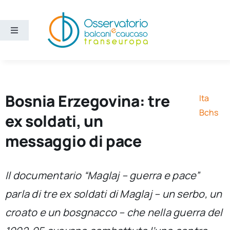
Salta
al
contenuto
Toggle
Navigation
Aree
Temi
Bosnia Erzegovina: tre
Ita
Bchs
ex soldati, un
Ricerca e divulgazione
messaggio di pace
Sezioni
Il documentario “Maglaj – guerra e pace”
parla di tre ex soldati di Maglaj – un serbo, un
Chi siamo
croato e un bosgnacco – che nella guerra del
Cerca