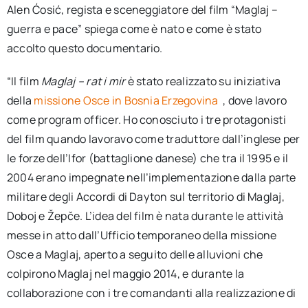
Alen Ćosić, regista e sceneggiatore del film “Maglaj –
guerra e pace” spiega come è nato e come è stato
accolto questo documentario.
“Il film
Maglaj – rat i mir
è stato realizzato su iniziativa
della
missione Osce in Bosnia Erzegovina
, dove lavoro
come program officer. Ho conosciuto i tre protagonisti
del film quando lavoravo come traduttore dall’inglese per
le forze dell’Ifor (battaglione danese) che tra il 1995 e il
2004 erano impegnate nell’implementazione dalla parte
militare degli Accordi di Dayton sul territorio di Maglaj,
Doboj e Žepče. L’idea del film è nata durante le attività
messe in atto dall’Ufficio temporaneo della missione
Osce a Maglaj, aperto a seguito delle alluvioni che
colpirono Maglaj nel maggio 2014, e durante la
collaborazione con i tre comandanti alla realizzazione di