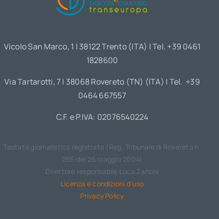
Vicolo San Marco, 1 | 38122 Trento (ITA) | Tel. +39 0461
1828600
Via Tartarotti, 7 | 38068 Rovereto (TN) (ITA) | Tel. +39
0464 667557
C.F. e P.IVA: 02076540224
Testata giornalistica registrata (Reg. Tribunale di Rovereto n.
256 del 26 maggio 2004)
Direttore responsabile Luca Zanoni
Licenza e condizioni d’uso
Privacy Policy