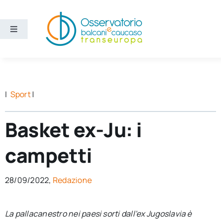
Salta
al
contenuto
Toggle
Navigation
Aree
Temi
|
Sport
|
Ricerca e divulgazione
Basket ex-Ju: i
campetti
Sezioni
28/09/2022,
Redazione
Chi siamo
La pallacanestro nei paesi sorti dall’ex Jugoslavia è
Cerca