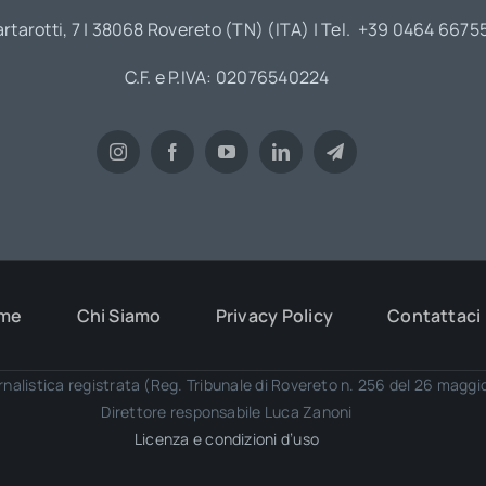
artarotti, 7 | 38068 Rovereto (TN) (ITA) | Tel. +39 0464 6675
C.F. e P.IVA: 02076540224
me
Chi Siamo
Privacy Policy
Contattaci
rnalistica registrata (Reg. Tribunale di Rovereto n. 256 del 26 magg
Direttore responsabile Luca Zanoni
Licenza e condizioni d’uso