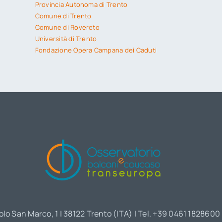
Provincia Autonoma di Trento
Comune di Trento
Comune di Rovereto
Università di Trento
Fondazione Opera Campana dei Caduti
olo San Marco, 1 | 38122 Trento (ITA) | Tel. +39 0461 1828600