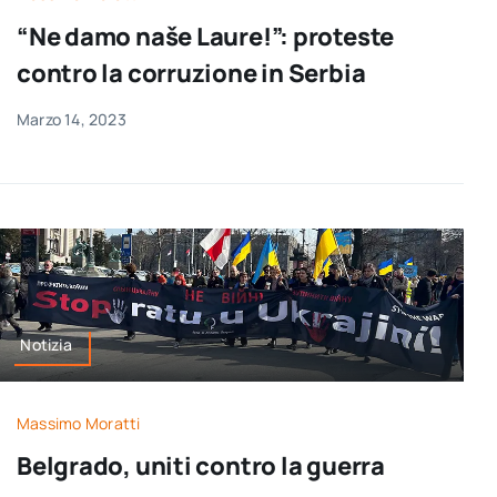
per:
“Ne damo naše Laure!”: proteste
contro la corruzione in Serbia
Newsletter
Marzo 14, 2023
Ita
Notizia
Massimo Moratti
Belgrado, uniti contro la guerra