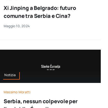
per:
Xi Jinping a Belgrado: futuro
comune tra Serbia e Cina?
Newsletter
Maggio 10, 2024
Ita
Notizia
Massimo Moratti
Serbia, nessun colpevole per