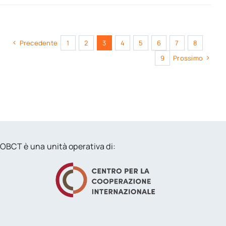
Precedente
1
2
3
4
5
6
7
8
9
Prossimo
OBCT è una unità operativa di: