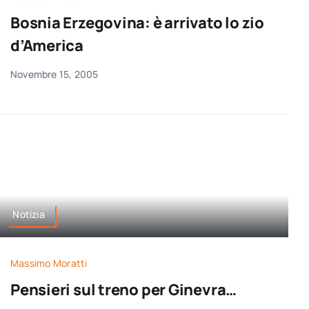
per:
Bosnia Erzegovina: è arrivato lo zio
d’America
Newsletter
Novembre 15, 2005
Ita
Notizia
Massimo Moratti
Pensieri sul treno per Ginevra…