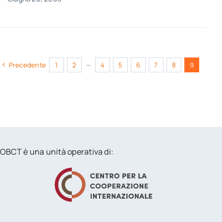
Precedente
1
2
···
4
5
6
7
8
9
OBCT è una unità operativa di: