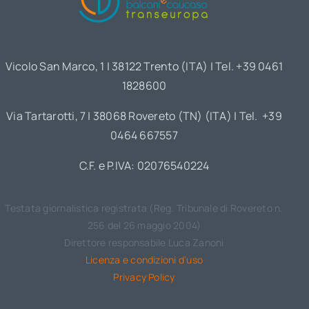
Vicolo San Marco, 1 | 38122 Trento (ITA) | Tel. +39 0461
1828600
Via Tartarotti, 7 | 38068 Rovereto (TN) (ITA) | Tel. +39
0464 667557
C.F. e P.IVA: 02076540224
Testata giornalistica registrata (Reg. Tribunale di Rovereto n.
256 del 26 maggio 2004)
Direttore responsabile Luca Zanoni
Licenza e condizioni d’uso
Privacy Policy