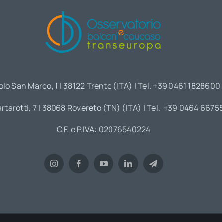
olo San Marco, 1 | 38122 Trento (ITA) | Tel. +39 0461 1828600
artarotti, 7 | 38068 Rovereto (TN) (ITA) | Tel. +39 0464 6675
C.F. e P.IVA: 02076540224