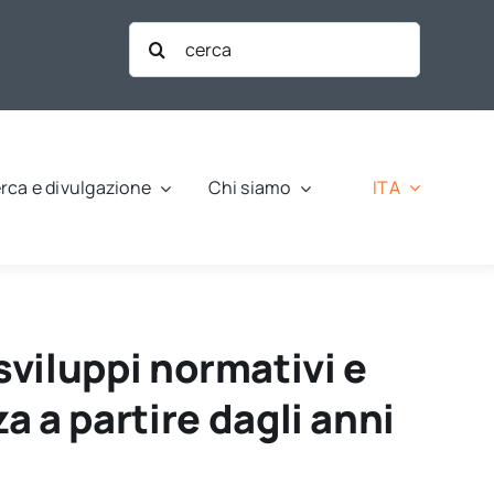
Cerca
per:
ITA
rca e divulgazione
Chi siamo
: sviluppi normativi e
a a partire dagli anni