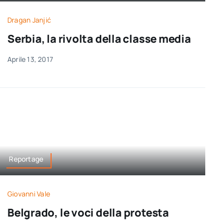
per:
Dragan Janjić
Newsletter
Serbia, la rivolta della classe media
Aprile 13, 2017
Ita
Reportage
Giovanni Vale
Belgrado, le voci della protesta