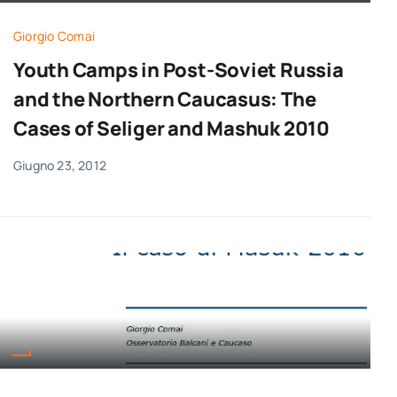
per:
Giorgio Comai
Newsletter
Youth Camps in Post-Soviet Russia
and the Northern Caucasus: The
Ita
Cases of Seliger and Mashuk 2010
Giugno 23, 2012