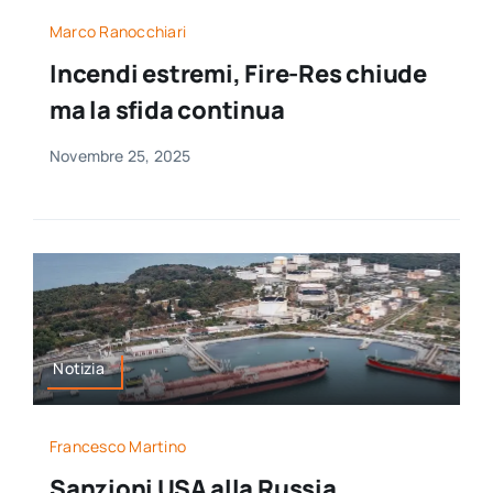
per:
Marco Ranocchiari
Incendi estremi, Fire-Res chiude
Newsletter
ma la sfida continua
Ita
Novembre 25, 2025
Notizia
Francesco Martino
Sanzioni USA alla Russia,