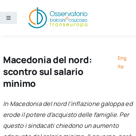
Salta
al
contenuto
Toggle
Navigation
Aree
Temi
Macedonia del nord:
Eng
Ita
scontro sul salario
Ricerca e divulgazione
minimo
Sezioni
In Macedonia del nord l’inflazione galoppa ed
erode il potere d’acquisto delle famiglie. Per
Chi siamo
questo i sindacati chiedono un aumento
Cerca