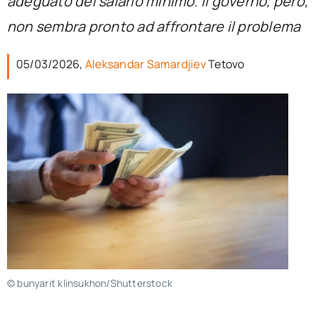
adeguato del salario minimo. Il governo, però,
per:
non sembra pronto ad affrontare il problema
Newsletter
05/03/2026,
Aleksandar Samardjiev
Tetovo
Ita
© bunyarit klinsukhon/Shutterstock