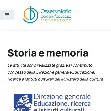
Salta
al
contenuto
Toggle
Navigation
Aree
Temi
Storia e memoria
Ricerca e divulgazione
Le attività sono realizzate grazie al contributo
concesso dalla Direzione generale Educazione,
Sezioni
ricerca e istituti culturali del Ministero della cultura
Chi siamo
Cerca