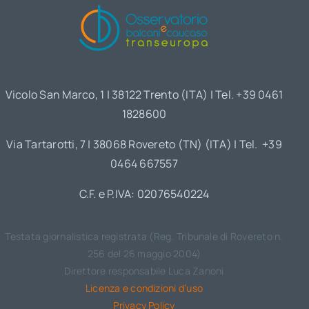
Vicolo San Marco, 1 | 38122 Trento (ITA) | Tel. +39 0461
1828600
Via Tartarotti, 7 | 38068 Rovereto (TN) (ITA) | Tel. +39
0464 667557
C.F. e P.IVA: 02076540224
Testata giornalistica registrata (Reg. Tribunale di Rovereto n.
256 del 26 maggio 2004)
Direttore responsabile Luca Zanoni
Licenza e condizioni d’uso
Privacy Policy