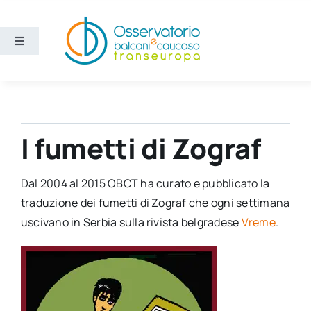
Salta
al
contenuto
Toggle
Navigation
Aree
Temi
I fumetti di Zograf
Ricerca e divulgazione
Dal 2004 al 2015 OBCT ha curato e pubblicato la
traduzione dei fumetti di Zograf che ogni settimana
Sezioni
uscivano in Serbia sulla rivista belgradese
Vreme
.
Chi siamo
Cerca