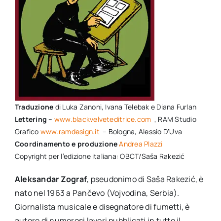
per:
Newsletter
Ita
Traduzione
di Luka Zanoni, Ivana Telebak e Diana Furlan
Lettering
–
www.blackvelveteditrice.com
, RAM Studio
Grafico
www.ramdesign.it
– Bologna, Alessio D’Uva
Coordinamento e produzione
Andrea Plazzi
Copyright per l’edizione italiana: OBCT/Saša Rakezić
Aleksandar Zograf
, pseudonimo di Saša Rakezić, è
nato nel 1963 a Pančevo (Vojvodina, Serbia).
Giornalista musicale e disegnatore di fumetti, è
autore di numerosi lavori pubblicati in tutto il