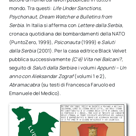
mondo. Tra questi:
Life Under Sanctions,
Psychonaut, Dream Watcher e Bulletins from
Serbia
. In Italia si afferma con
Lettere dalla Serbia
,
cronaca quotidiana dei bombardamenti della NATO
(PuntoZero, 1999),
Psiconauta
(1999) e
Saluti
dalla Serbia
(2001). Per la casa editrice Black Velvet
pubblica successivamente
(C’è) Vita nei Balcani?
,
seguito di
Saluti dalla Serbia
e i volumi
Appunti – Un
anno con Aleksandar Zograf
(volumi 1 e 2),
Abramacabra
(su testi di Francesca Faruolo ed
Emanuele del Medico).