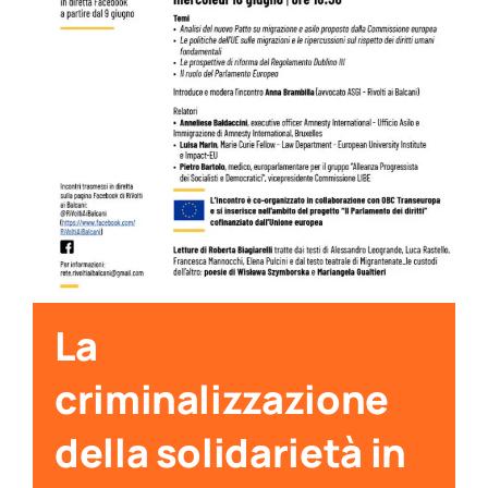
per:
Newsletter
Ita
La
criminalizzazione
della solidarietà in