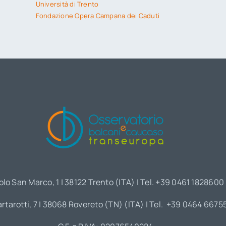
Università di Trento
Fondazione Opera Campana dei Caduti
olo San Marco, 1 | 38122 Trento (ITA) | Tel. +39 0461 1828600
artarotti, 7 | 38068 Rovereto (TN) (ITA) | Tel. +39 0464 6675