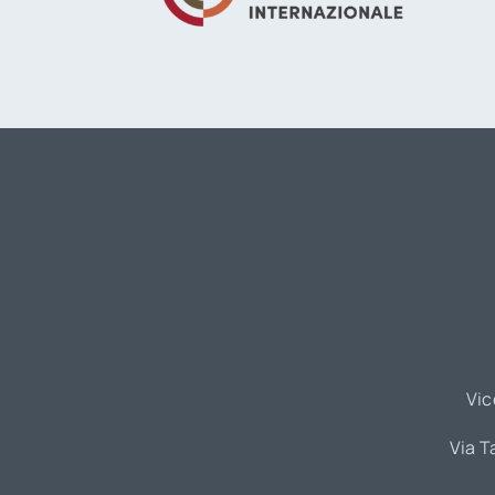
Vic
Via T