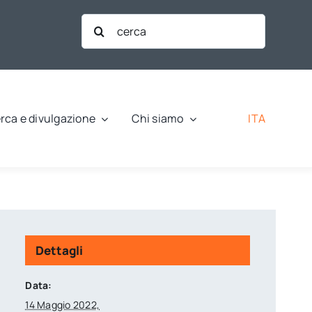
Cerca
per:
ITA
rca e divulgazione
Chi siamo
Dettagli
Data:
14 Maggio 2022,