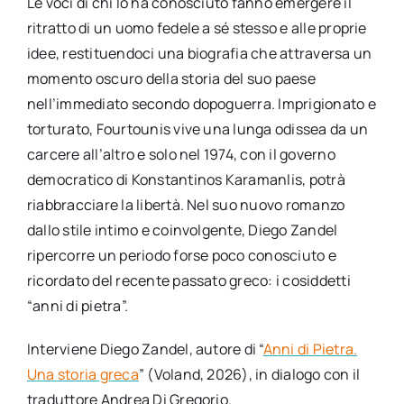
Le voci di chi lo ha conosciuto fanno emergere il
ritratto di un uomo fedele a sé stesso e alle proprie
idee, restituendoci una biografia che attraversa un
momento oscuro della storia del suo paese
nell’immediato secondo dopoguerra. Imprigionato e
torturato, Fourtounis vive una lunga odissea da un
carcere all’altro e solo nel 1974, con il governo
democratico di Konstantinos Karamanlis, potrà
riabbracciare la libertà. Nel suo nuovo romanzo
dallo stile intimo e coinvolgente, Diego Zandel
ripercorre un periodo forse poco conosciuto e
ricordato del recente passato greco: i cosiddetti
“anni di pietra”.
Interviene Diego Zandel, autore di “
Anni di Pietra.
Una storia greca
” (Voland, 2026), in dialogo con il
traduttore Andrea Di Gregorio.