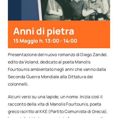
per:
Newsletter
Anni di pietra
Ita
15 Maggio h. 13:00
-
14:00
Presentazione del nuovo romanzo di Diego Zandel,
edito da Voland, dedicato al poeta Manolis
Fourtounis ambientato negli anni che vanno dalla
Seconda Guerra Mondiale alla Dittatura dei
colonnelli.
Alcuni versi su una lapide, un nome. Inizia così il
racconto della vita di Manolis Fourtounis, poeta
greco iscritto al KKE (Partito Comunista di Grecia).