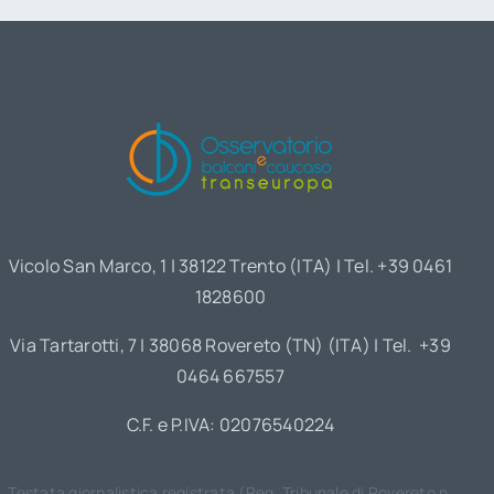
Vicolo San Marco, 1 | 38122 Trento (ITA) | Tel. +39 0461
1828600
Via Tartarotti, 7 | 38068 Rovereto (TN) (ITA) | Tel. +39
0464 667557
C.F. e P.IVA: 02076540224
Testata giornalistica registrata (Reg. Tribunale di Rovereto n.