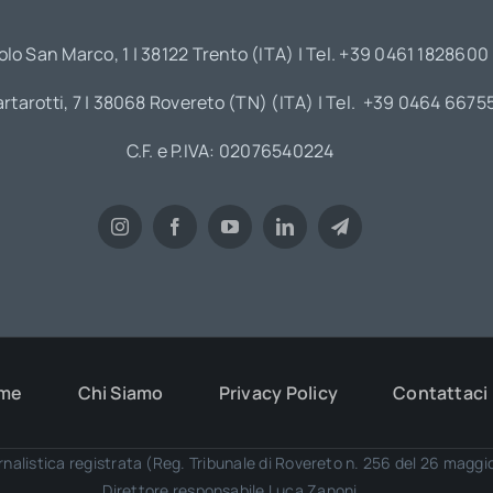
olo San Marco, 1 | 38122 Trento (ITA) | Tel. +39 0461 1828600
artarotti, 7 | 38068 Rovereto (TN) (ITA) | Tel. +39 0464 6675
C.F. e P.IVA: 02076540224
me
Chi Siamo
Privacy Policy
Contattaci
rnalistica registrata (Reg. Tribunale di Rovereto n. 256 del 26 magg
Direttore responsabile Luca Zanoni