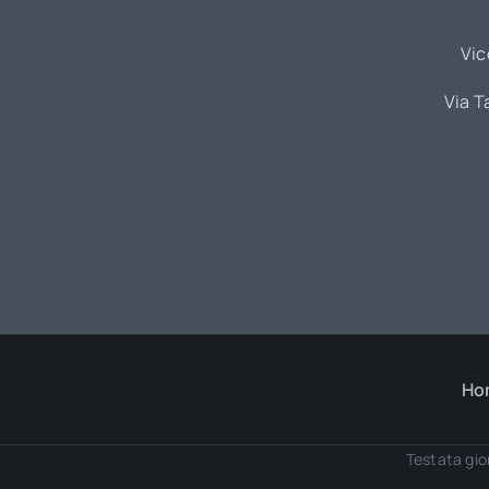
Vic
Via T
Ho
Testata gio