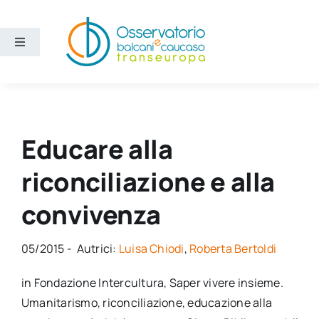
Salta
al
contenuto
Toggle
Navigation
Aree
Temi
Educare alla
riconciliazione e alla
Ricerca e divulgazione
convivenza
Sezioni
05/2015 - Autrici:
Luisa Chiodi
,
Roberta Bertoldi
Chi siamo
in Fondazione Intercultura, Saper vivere insieme.
Umanitarismo, riconciliazione, educazione alla
Cerca