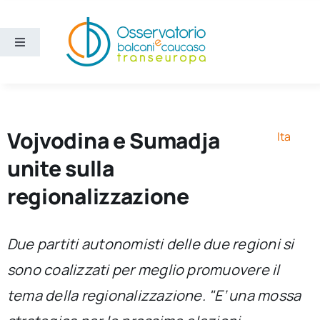
Salta
al
contenuto
Toggle
Navigation
Aree
Temi
Vojvodina e Sumadja
Ita
unite sulla
Ricerca e divulgazione
regionalizzazione
Sezioni
Due partiti autonomisti delle due regioni si
sono coalizzati per meglio promuovere il
Chi siamo
tema della regionalizzazione. "E’ una mossa
Cerca