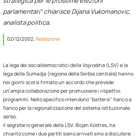
strategica per le prossime elezioni
per:
parlamentari" chiarisce Dijana Vukomanovic,
Newsletter
analista politica.
02/12/2002,
Redazione
Ita
La lega dei socialdemocratici della Vojvodina (LSV) e la
lega della Sumadja (regione della Serbia centrale) hanno
nei giorni scorsi firmato un accordo che prevede
un’ampia collaborazione per promuovere i rispettivi
programmi. Nello specifico intendono "battersi" fianco a
fianco per la regionalizzazione del sistema istituzionale
serbo.
Il segretario generale della LSV, Bojan Kostres, ha
chiarito come i due partiti siano arrivati sino a discutere