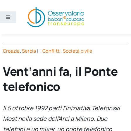
Salta
al
contenuto
Toggle
Navigation
Aree
Croazia
,
Serbia
| |
Conflitti
,
Società civile
Temi
Vent’anni fa, il Ponte
Ricerca e divulgazione
telefonico
Sezioni
ll 5 ottobre 1992 partì l’iniziativa
Telefonski
Chi siamo
Most
nella sede dell’Arci a Milano. Due
Cerca
telefoni e un mixer, un ponte telefonico