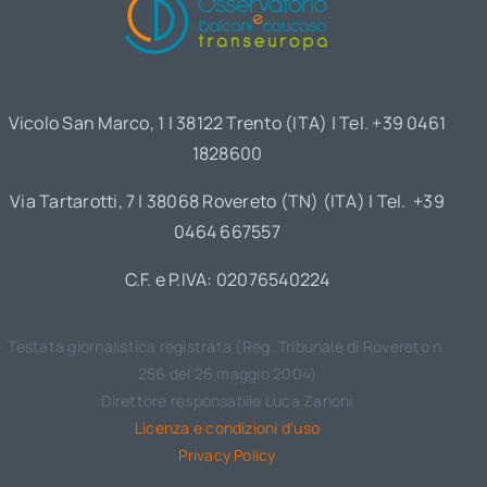
Vicolo San Marco, 1 | 38122 Trento (ITA) | Tel. +39 0461
1828600
Via Tartarotti, 7 | 38068 Rovereto (TN) (ITA) | Tel. +39
0464 667557
C.F. e P.IVA: 02076540224
Testata giornalistica registrata (Reg. Tribunale di Rovereto n.
256 del 26 maggio 2004)
Direttore responsabile Luca Zanoni
Licenza e condizioni d’uso
Privacy Policy