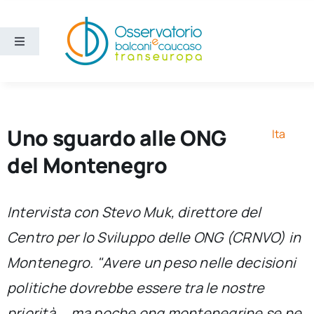
Salta
al
contenuto
Toggle
Navigation
Aree
Temi
Uno sguardo alle ONG
Ita
del Montenegro
Ricerca e divulgazione
Intervista con Stevo Muk, direttore del
Sezioni
Centro per lo Sviluppo delle ONG (CRNVO) in
Montenegro. "Avere un peso nelle decisioni
Chi siamo
politiche dovrebbe essere tra le nostre
Cerca
priorità … ma poche ong montenegrine se ne