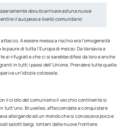
ssariamente dovuto arrivare ad una nuova
entire il suo peso a livello comunitario
to attacco. A essere messa a rischio era l’omogeneità
le paure di tutta l’Europa di mezzo. Da Varsavia a
 ai rifugiati e che ci si sarebbe difesi da loro e anche
ranti in tutti i paesi dell’Unione. Prendere tutte quelle
ppariva un’idiozia colossale.
on il crollo del comunismo il vecchio continente si
n tutt’uno. Bruxelles, affaccendata a conquistare
stava allargando ad un mondo che si conosceva poco e
odi salotti belgi, lontani dalle nuove frontiere