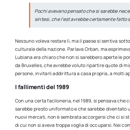
Pochi avevano pensato che si sarebbe nece
sintesi, che l’est avrebbe certamente fatto s
Nessuno voleva restare lì, ma il paese si sentiva sot
culturale della nazione. Parlava Orban, ma esprimeva 
Lubiana era chiaro che non si sarebbero aperte le porte
da Bruxelles, che avrebbe voluto ripartire quote di mig
persone, invitarli addirittura a casa propria, a molti a
I fallimenti del 1989
Con una certa faciloneria, nel 1989, si pensava che c
sarebbe presto uniformato e che sarebbe diventato u
nuovi mercati, non è sembrata accorgersi che ci si 
di cui non si aveva troppa voglia di occuparsi. Nei com