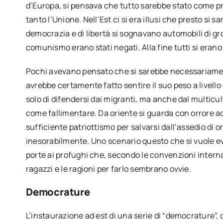
d’Europa, si pensava che tutto sarebbe stato come pr
tanto l’Unione. Nell’Est ci si era illusi che presto si sar
democrazia e di libertà si sognavano automobili di gro
comunismo erano stati negati. Alla fine tutti si erano i
Pochi avevano pensato che si sarebbe necessariament
avrebbe certamente fatto sentire il suo peso a livello 
solo di difendersi dai migranti, ma anche dal multicu
come fallimentare. Da oriente si guarda con orrore 
sufficiente patriottismo per salvarsi dall’assedio di 
inesorabilmente. Uno scenario questo che si vuole ev
porte ai profughi che, secondo le convenzioni interna
ragazzi e le ragioni per farlo sembrano ovvie.
Democrature
L’instaurazione ad est di una serie di “democrature