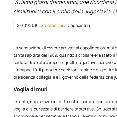
Viviamo giorni drammatici, che ricordano i
similitudini con il crollo della Jugoslavia
28/01/2016,
Stefano Lusa
Capodistria
La sensazione di essere arrivati al capolinea oramai
tanta rapidità dal 1989, quando a crollare era stato il 
caduta di un altro impero, quello jugoslavo, per evocar
l’incapacità di prendere decisioni rapide e di gestire l
presidenza collegiale e il governo della federazione j
Voglia di muri
Intanto, non senza un certo entusiasmo e con un ampi
voglia di sicurezza e di barriere protettive. Chiuders
sconvolgere per sempre la tranquilla vita di ogni gior