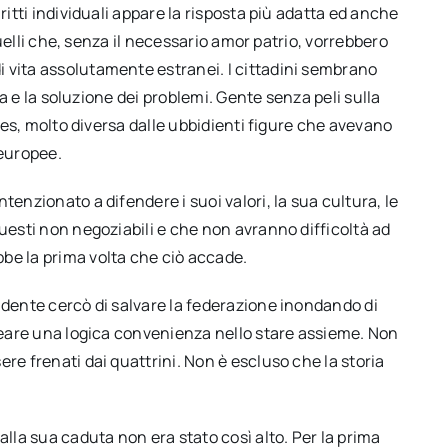
ritti individuali appare la risposta più adatta ed anche
 quelli che, senza il necessario amor patrio, vorrebbero
 vita assolutamente estranei. I cittadini sembrano
tta e la soluzione dei problemi. Gente senza peli sulla
lles, molto diversa dalle ubbidienti figure che avevano
 europee.
tenzionato a difendere i suoi valori, la sua cultura, le
questi non negoziabili e che non avranno difficoltà ad
be la prima volta che ciò accade.
idente cercò di salvare la federazione inondando di
creare una logica convenienza nello stare assieme. Non
re frenati dai quattrini. Non è escluso che la storia
alla sua caduta non era stato così alto. Per la prima