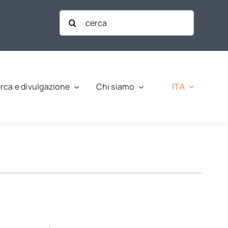
Cerca
per:
ITA
rca e divulgazione
Chi siamo