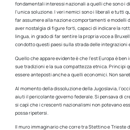
fondamentali interessi nazionali a quelli che sono i di
l’unica soluzione. I veri nemici sono i liberali e tutti
far assumere alla nazione comportamenti e modelli di
aver nostalgia di figure forti, capaci di indicare la ro
lingua, in grado di far sentire la propria voce a Bruxe
condotto questi paesi sulla strada delle integrazioni
Quello che appare evidente è che l’est Europa è ben in
sue tradizioni e la sua compattezza etnica. Principi 
essere anteposti anche a quelli economici. Non sareb
Al momento della dissoluzione della Jugoslavia, l’occ
aiuti il pericolante governo federale. Si pensava di 
si capì che i crescenti nazionalismi non potevano esse
possa ripetersi.
Il muro immaginario che corre tra Stettino e Trieste d