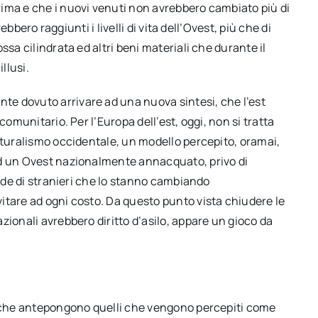
ima e che i nuovi venuti non avrebbero cambiato più di
ebbero raggiunti i livelli di vita dell’Ovest, più che di
ssa cilindrata ed altri beni materiali che durante il
llusi.
e dovuto arrivare ad una nuova sintesi, che l’est
comunitario. Per l’Europa dell’est, oggi, non si tratta
lturalismo occidentale, un modello percepito, oramai,
ad un Ovest nazionalmente annacquato, privo di
orde di stranieri che lo stanno cambiando
itare ad ogni costo. Da questo punto vista chiudere le
zionali avrebbero diritto d’asilo, appare un gioco da
”, che antepongono quelli che vengono percepiti come