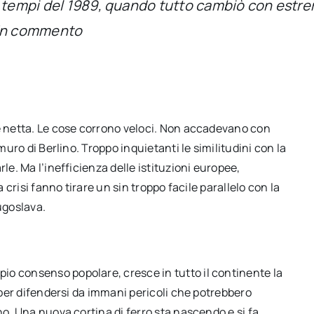
 tempi del 1989, quando tutto cambiò con estrem
. Un commento
 è netta. Le cose corrono veloci. Non accadevano con
muro di Berlino. Troppo inquietanti le similitudini con la
le. Ma l’inefficienza delle istituzioni europee,
a crisi fanno tirare un sin troppo facile parallelo con la
ugoslava.
o consenso popolare, cresce in tutto il continente la
i per difendersi da immani pericoli che potrebbero
no. Una nuova cortina di ferro sta nascendo e si fa