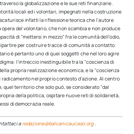
raverso la globalizzazione e le sue reti finanziarie.
utorità locali ed i volontari, impegnati nella costruzione
caturisce infatti la riflessione teorica che l’autore
ta opera del volontario, che non scambia e non produce
pacità di "mettersi in mezzo" fra le comunità dell’odio,
ipartire per costruire tracce di comunità a contatto
ntario è pertanto uno di quei soggetti che nel loro agire
gma: l’intreccio inestinguibile tra la "coscienza di
 della propria realizzazione economica, e la "coscienza
di radicamento nel proprio contesto d’azione. Al centro
e, quel territorio che solo può, se considerato "dal
opria della politica, ospitare nuove reti di solidarietà,
cessi di democrazia reale.
ontattaci a
redazione@balcanicaucaso.org
.