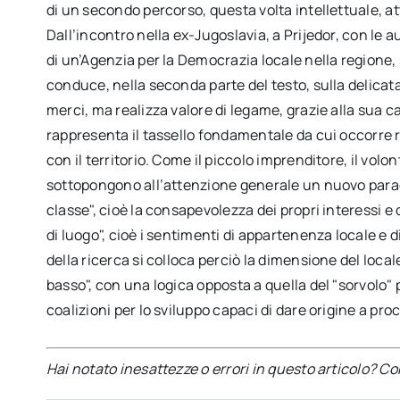
di un secondo percorso, questa volta intellettuale, att
Dall’incontro nella ex-Jugoslavia, a Prijedor, con le a
di un’Agenzia per la Democrazia locale nella regione, s
conduce, nella seconda parte del testo, sulla delica
merci, ma realizza valore di legame, grazie alla sua ca
rappresenta il tassello fondamentale da cui occorre r
con il territorio. Come il piccolo imprenditore, il volo
sottopongono all’attenzione generale un nuovo paradi
classe", cioè la consapevolezza dei propri interessi e
di luogo", cioè i sentimenti di appartenenza locale e 
della ricerca si colloca perciò la dimensione del local
basso", con una logica opposta a quella del "sorvolo" pr
coalizioni per lo sviluppo capaci di dare origine a pro
Hai notato inesattezze o errori in questo articolo? C