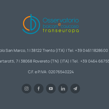
olo San Marco, 1 | 38122 Trento (ITA) | Tel. +39 0461 1828600
artarotti, 7 | 38068 Rovereto (TN) (ITA) | Tel. +39 0464 6675
C.F. e P.IVA: 02076540224