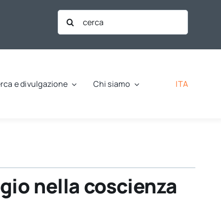
Cerca
per:
ITA
rca e divulgazione
Chi siamo
gio nella coscienza