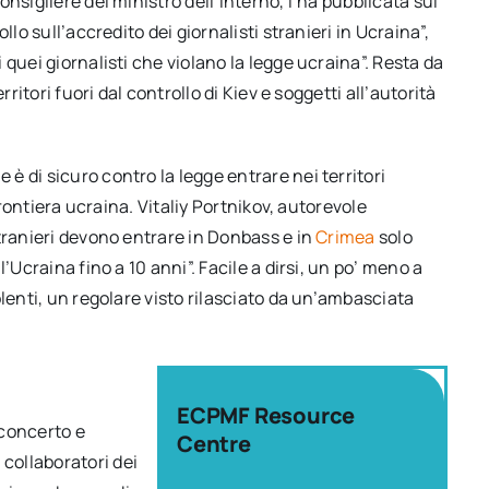
nsigliere del ministro dell’Interno, l’ha pubblicata sul
lo sull’accredito dei giornalisti stranieri in Ucraina”,
quei giornalisti che violano la legge ucraina”. Resta da
ritori fuori dal controllo di Kiev e soggetti all’autorità
 di sicuro contro la legge entrare nei territori
frontiera ucraina. Vitaliy Portnikov, autorevole
tranieri devono entrare in Donbass e in
Crimea
solo
’Ucraina fino a 10 anni”. Facile a dirsi, un po’ meno a
lenti, un regolare visto rilasciato da un’ambasciata
ECPMF Resource
sconcerto e
Centre
collaboratori dei