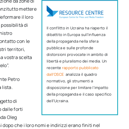
azione da zone di
nanzitutto mettere
deformare il loro
ossibilità di
Il conflitto in Ucraina ha riaperto il
nistro
dibattito in Europa sull’influenza
contatto con le
della propaganda nella sfera
pubblica e sulle profonde
i territori,
distorsioni provocate in ambito di
na vostra scelta
libertà e pluralismo dei media. Un
elo”.
recente
rapporto pubblicato
dall’OSCE
analizza il quadro
ente Petro
normativo, gli strumenti a
 lista.
disposizione per limitare l’impatto
della propaganda e il caso specifico
ggetto di
dell’Ucraina.
 dalle forti
ada Oleg
 dopo che i loro nomi e indirizzi erano finiti nel