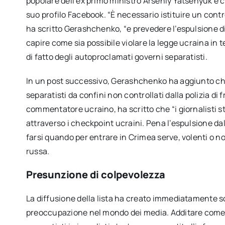
popolare dell’ex primo ministro Arseniy Yatsenyuk e co
suo profilo Facebook. “È necessario istituire un control
ha scritto Gerashchenko, “e prevedere l’espulsione di 
capire come sia possibile violare la legge ucraina in ter
di fatto degli autoproclamati governi separatisti.
In un post successivo, Gerashchenko ha aggiunto che è
separatisti da confini non controllati dalla polizia di 
commentatore ucraino, ha scritto che “i giornalisti s
attraverso i checkpoint ucraini. Pena l’espulsione dall
farsi quando per entrare in Crimea serve, volenti o no
russa.
Presunzione di colpevolezza
La diffusione della lista ha creato immediatamente 
preoccupazione nel mondo dei media. Additare come 