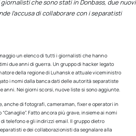
i giornalisti che sono stati in Donbass, due nuov
ende l’accusa di collaborare con i separatisti
 maggio un elenco di tutti i giornalisti che hanno
 ultimi due anni di guerra. Un gruppo di hacker legato
natore della regione di Luhansk e attuale viceministro
ato i nomi dalla banca dati delle autorità separatiste
ue anni. Nei giorni scorsi, nuove liste si sono aggiunte.
ive, anche di fotografi, cameraman, fixer e operatori in
to “Canaglie”. Fatto ancora più grave, insieme ai nomi
di telefono e gli indirizzi email. Il gruppo dietro
eparatisti e dei collaborazionisti da segnalare alla