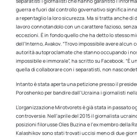
separatisti i giornalisti che hanno garantito l’inform
guerra e fuori dal controllo governativo significa in
a repentaglio la loro sicurezza. Ma si tratta anche di 
lavoro connotandolo con un carattere fazioso, senza p
eccezioni. È in fondo quello che ha detto lo stesso mi
dell’Interno, Avakov. “Trovo impossibile avere alcun 
autorità autoproclamate che stanno occupando i nostr
impossibile e immorale”, ha scritto su Facebook. “È u
quella di collaborare con i separatisti, non nascondet
Intanto è stata aperta una petizione presso il presid
Poroshenko per bandire dall’Ucraina i giornalisti nella
L’organizzazione Mirotvorets è già stata in passato o
controversie. Nell’aprile del 2015 il giornalista ucraino
posizioni filorusse Oles Buzina e l’ex membro della R
Kalashikov sono stati trovati uccisi meno di due giorni