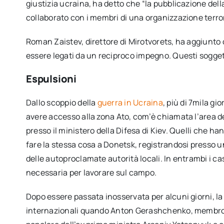
giustizia ucraina, ha detto che “la pubblicazione dell
collaborato con i membri di una organizzazione terror
Roman Zaistev, direttore di Mirotvorets, ha aggiunto 
essere legati da un reciproco impegno. Questi sogget
Espulsioni
Dallo scoppio della
guerra in Ucraina
, più di 7mila gi
avere accesso alla zona Ato, com’è chiamata l’area de
presso il ministero della Difesa di Kiev. Quelli che h
fare la stessa cosa a Donetsk, registrandosi presso u
delle autoproclamate autorità locali. In entrambi i ca
necessaria per lavorare sul campo.
Dopo essere passata inosservata per alcuni giorni, l
internazionali quando Anton Gerashchenko, membro de