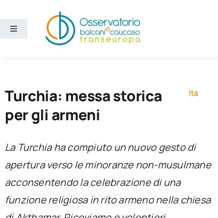
Salta
al
contenuto
Toggle
Navigation
Aree
Temi
Turchia: messa storica
Ita
per gli armeni
Ricerca e divulgazione
La Turchia ha compiuto un nuovo gesto di
Sezioni
apertura verso le minoranze non-musulmane
acconsentendo la celebrazione di una
Chi siamo
funzione religiosa in rito armeno nella chiesa
Cerca
di Akthamar. Riceviamo e volentieri