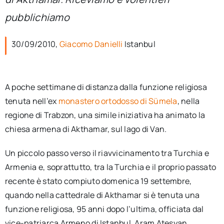
per:
pubblichiamo
Newsletter
30/09/2010,
Giacomo Danielli
Istanbul
Ita
A poche settimane di distanza dalla funzione religiosa
tenuta nell’ex
monastero ortodosso di Sümela
, nella
regione di Trabzon, una simile iniziativa ha animato la
chiesa armena di Akthamar, sul lago di Van.
Un piccolo passo verso il riavvicinamento tra Turchia e
Armenia e, soprattutto, tra la Turchia e il proprio passato
recente è stato compiuto domenica 19 settembre,
quando nella cattedrale di Akthamar si è tenuta una
funzione religiosa, 95 anni dopo l’ultima, officiata dal
vice-patriarca Armeno di Istanbul, Aram Ateşyan.