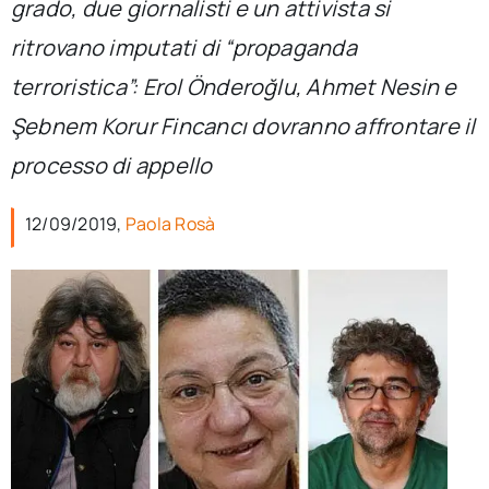
grado, due giornalisti e un attivista si
per:
ritrovano imputati di “propaganda
Newsletter
terroristica”: Erol Önderoğlu, Ahmet Nesin e
Şebnem Korur Fincancı dovranno affrontare il
Ita
processo di appello
12/09/2019,
Paola Rosà