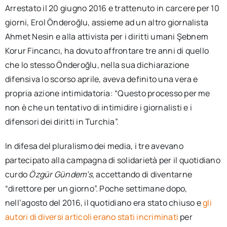
Arrestato il 20 giugno 2016 e trattenuto in carcere per 10
giorni, Erol Önderoğlu, assieme ad un altro giornalista
Ahmet Nesin e alla attivista per i diritti umani Şebnem
Korur Fincancı, ha dovuto affrontare tre anni di quello
che lo stesso Önderoğlu, nella sua dichiarazione
difensiva lo scorso aprile, aveva definito una vera e
propria azione intimidatoria: “Questo processo per me
non è che un tentativo di intimidire i giornalisti e i
difensori dei diritti in Turchia”.
In difesa del pluralismo dei media, i tre avevano
partecipato alla campagna di solidarietà per il quotidiano
curdo
Özgür Gündem’s
, accettando di diventarne
“direttore per un giorno”. Poche settimane dopo,
nell’agosto del 2016, il quotidiano era stato chiuso e
gli
autori di diversi articoli erano stati incriminati
per