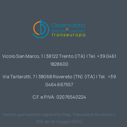
Vicolo San Marco, 1 | 38122 Trento (ITA) | Tel. +39 0461
1828600
Via Tartarotti, 7 | 38068 Rovereto (TN) (ITA) | Tel. +39
0464 667557
C.F. e P.IVA: 02076540224
Testata giornalistica registrata (Reg. Tribunale di Rovereto n.
256 del 26 maggio 2004)