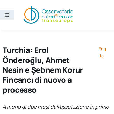
Salta
al
contenuto
Toggle
Navigation
Aree
Temi
Turchia: Erol
Eng
Ita
Önderoğlu, Ahmet
Ricerca e divulgazione
Nesin e Şebnem Korur
Fincancı di nuovo a
Sezioni
processo
Chi siamo
A meno di due mesi dall’assoluzione in primo
Cerca