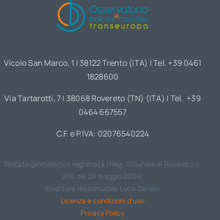
Vicolo San Marco, 1 | 38122 Trento (ITA) | Tel. +39 0461
1828600
Via Tartarotti, 7 | 38068 Rovereto (TN) (ITA) | Tel. +39
0464 667557
C.F. e P.IVA: 02076540224
Testata giornalistica registrata (Reg. Tribunale di Rovereto n.
256 del 26 maggio 2004)
Direttore responsabile Luca Zanoni
Licenza e condizioni d’uso
Privacy Policy