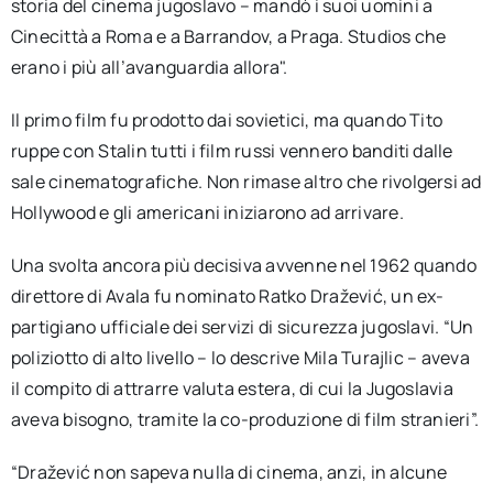
storia del cinema jugoslavo – mandò i suoi uomini a
Cinecittà a Roma e a Barrandov, a Praga. Studios che
erano i più all’avanguardia allora".
Il primo film fu prodotto dai sovietici, ma quando Tito
ruppe con Stalin tutti i film russi vennero banditi dalle
sale cinematografiche. Non rimase altro che rivolgersi ad
Hollywood e gli americani iniziarono ad arrivare.
Una svolta ancora più decisiva avvenne nel 1962 quando
direttore di Avala fu nominato Ratko Dražević, un ex-
partigiano ufficiale dei servizi di sicurezza jugoslavi. “Un
poliziotto di alto livello – lo descrive Mila Turajlic – aveva
il compito di attrarre valuta estera, di cui la Jugoslavia
aveva bisogno, tramite la co-produzione di film stranieri”.
“Dražević non sapeva nulla di cinema, anzi, in alcune