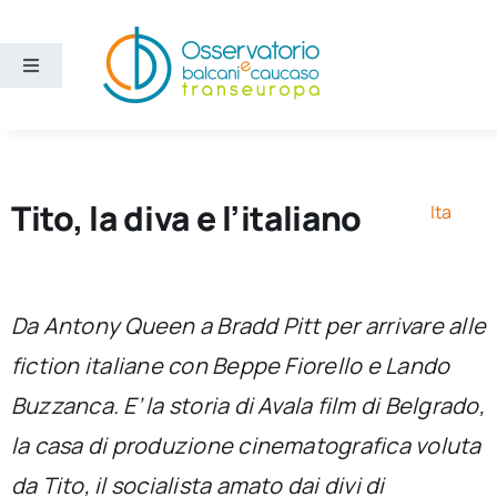
Salta
al
contenuto
Toggle
Navigation
Aree
Temi
Tito, la diva e l’italiano
Ita
Ricerca e divulgazione
Da Antony Queen a Bradd Pitt per arrivare alle
Sezioni
fiction italiane con Beppe Fiorello e Lando
Buzzanca. E’ la storia di Avala film di Belgrado,
Chi siamo
la casa di produzione cinematografica voluta
Cerca
da Tito, il socialista amato dai divi di