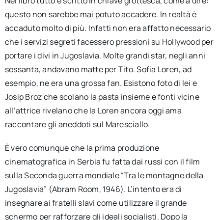
Nel libro tutto è scritto in chiave grottesca, come a dire:
questo non sarebbe mai potuto accadere. In realtà è
accaduto molto di più. Infatti non era affatto necessario
che i servizi segreti facessero pressioni su Hollywood per
portare i divi in Jugoslavia. Molte grandi star, negli anni
sessanta, andavano matte per Tito. Sofia Loren, ad
esempio, ne era una grossa fan. Esistono foto di lei e
Josip Broz che scolano la pasta insieme e fonti vicine
all’attrice rivelano che la Loren ancora oggi ama
raccontare gli aneddoti sul Maresciallo.
È vero comunque che la prima produzione
cinematografica in Serbia fu fatta dai russi con il film
sulla Seconda guerra mondiale “Tra le montagne della
Jugoslavia” (Abram Room, 1946). L’intento era di
insegnare ai fratelli slavi come utilizzare il grande
schermo per rafforzare gli ideali socialisti. Dopo la