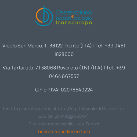
Vicolo San Marco, 1 | 38122 Trento (ITA) | Tel. +39 0461
1828600
Via Tartarotti, 7 | 38068 Rovereto (TN) (ITA) | Tel. +39
0464 667557
C.F. e P.IVA: 02076540224
Testata giornalistica registrata (Reg. Tribunale di Rovereto n.
256 del 26 maggio 2004)
Direttore responsabile Luca Zanoni
Licenza e condizioni d’uso