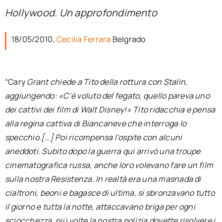
per:
Hollywood. Un approfondimento
Newsletter
18/05/2010,
Cecilia Ferrara
Belgrado
Ita
“Cary
Grant chiede a Tito della rottura con Stalin,
aggiungendo: «C’è voluto del fegato, quello pareva uno
dei cattivi dei film di Walt Disney!» Tito ridacchia e pensa
alla regina cattiva di Biancaneve che interroga lo
specchio.[…] Poi ricompensa l’ospite con alcuni
aneddoti. Subito dopo la guerra qui arrivò una troupe
cinematografica russa, anche loro volevano fare un film
sulla nostra Resistenza. In realtà era una masnada di
cialtroni, beoni e bagasce di ultima, si sbronzavano tutto
il giorno e tutta la notte, attaccavano briga per ogni
sciocchezza, più volte la nostra polizia dovette risolvere i